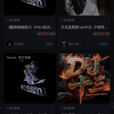
暂无标签
暂无标签
《黯然销魂夜5》VHDJ机长
又见流星雨 lak中文-小明同学
✈️DJ糖果🍬
remix
999
50
DJ机长云
2周前
💎DJ老王
2周前
翔
💎
House
·
英文串烧
无心睡眠鼓
暂无标签
暂无标签