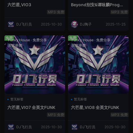
六芒星,VIO3
Beyond别安&谭咏麟ProgHo
use新福鼓串烧
免费
免费
DJ飞行员
2025-10-30
DJ陶子
2025-11-25
免费
免费
Funky House
·
免费分享
·
Funky House
·
免费分享
·
英文串烧
英文串烧
暂无标签
暂无标签
六芒星,VIO7 全英文FUNK
六芒星,VIO8 全英文FUNK
免费
免费
DJ飞行员
2025-10-30
DJ飞行员
2025-10-30