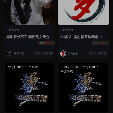
暂无标签
暂无标签
感动替代不了感情 英文无心
DJ多多-南村群童欺我老Lak
睡眠睡-小明同学remix
House全英文
30
50
💎DJ老王
2026-06-28
DJ多多
2026-06-22
💎
Prog House
·
中文串烧
Funky House
·
Prog House
·
中文串烧