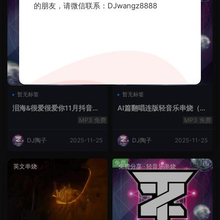
的朋友，请微信联系：DJwangz8888
暂无标签
暂无标签
泪海&很爱很爱你11月抖音串
AI篇翻唱连版轻音乐串烧（治
烧.2025.Mix
愈系）
免费
免费
DJ陶子
2025-11-25
DJ陶子
2025-11-25
免费
英文串烧
免费分享
·
轻音乐串烧