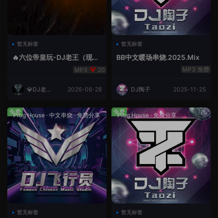
暂无标签
暂无标签
🔥六位帝皇玩-DJ老王（现场
BB中文暖场串烧.2025.Mix
录制）.mp3
免费
20
💎DJ老王
2026-06-28
DJ陶子
2025-11-25
💎
免费
免费
Prog House
·
中文串烧
·
免费分享
Prog House
·
免费分享
暂无标签
暂无标签