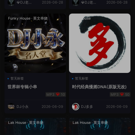
💎DJ老王
2026-06-28
💎DJ老王
2026-06-28
💎
💎
Funky House
·
英文串烧
成都House
暂无标签
暂无标签
世界杯专辑小串
时代经典慢摇DNA(原版无改)
10
50
DJ小永
2026-06-09
DJ多多
2026-06-09
Lak House
·
英文串烧
Lak House
·
英文串烧