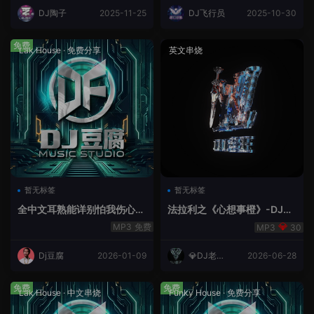
DJ陶子
2025-11-25
DJ飞行员
2025-10-30
免费
Lak House
·
免费分享
英文串烧
暂无标签
暂无标签
全中文耳熟能详别怕我伤心
法拉利之《心想事橙》-DJ老
爱的代价lakHouse专辑v59R
王.mp3
免费
30
eMix lak 2025 弹
Dj豆腐
2026-01-09
💎DJ老王
2026-06-28
💎
免费
免费
Lak House
·
中文串烧
Funky House
·
免费分享