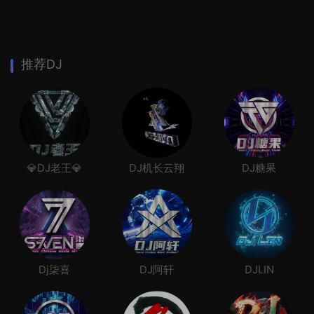
推荐DJ
💎DJ老王💎
DJ机长云翔
DJ糖果
Dj柒喜
DJ阿轩
DJLIN