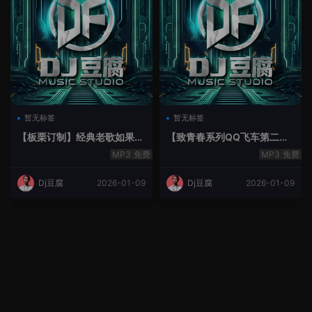
暂无标签
暂无标签
【板栗订制】经典老歌如果最
【致青春系列QQ飞车第二季
后不是你House Lak串烧弹
空灵鼓】-空灵鼓
免费
免费
Dj豆腐
2026-01-09
Dj豆腐
2026-01-09