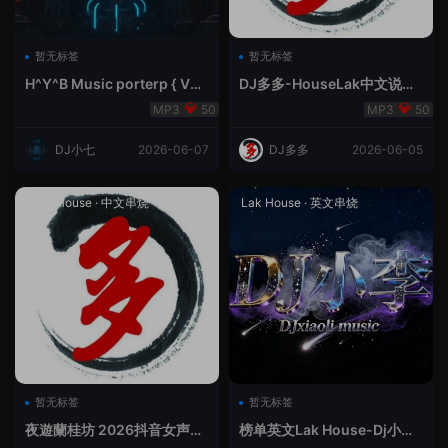
暂无标签
暂无标签
H^Y^B Music porterp { V总
DJ多多-HouseLak中文说唱
快乐星球之旅英文}
巅峰对决
50
50
DJ小七
2026-06-07
DJ多多
2026-06-05
Prog House
·
中文串烧
Lak House
·
英文串烧
暂无标签
暂无标签
夜遊蘭桂坊 2026抖音女声整
榜单英文Lak House-Dj小李