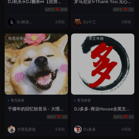
DJ机长✈️DJ糖果🍬【丝滑之
罗马尼亚✨Thank You 无心
夜5】House摇摆节奏✈️纯净
睡眠🥁 - 十三Remix
999
30
版🍬
DJ机长云
3周前
DJ十三
3周前
翔
轻音乐串烧
House
·
英文串烧
暂无标签
暂无标签
千禧年的回忆轻音乐 - 大理吴
DJ多多-商业House全英文经
彦祖
典无改版本
20
50
大理吴彦祖
4周前
DJ多多
4周前