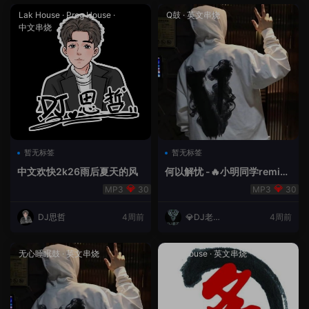
Lak House
·
Prog House
·
Q鼓
·
英文串烧
中文串烧
暂无标签
暂无标签
中文欢快2k26雨后夏天的风
何以解忧 -🔥小明同学remix
🔥
30
30
DJ思哲
4周前
💎DJ老王
4周前
💎
无心睡眠鼓
·
英文串烧
Lak House
·
英文串烧