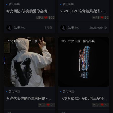
暂无标签
暂无标签
时光回忆-讲真的爱你会病变
2526FKPH谁背着风流泪 - D
DJ机长✈️云翔
J机长✈️云翔🌈
300
50
DJ机长云
3周前
DJ机长云
2026-06-19
翔
翔
Prog House
·
中文串烧
Q鼓
·
中文串烧
·
精品串烧
暂无标签
暂无标签
月亮代表你的心里有问题 - 小
《岁月如歌》💎DJ老王💎怀
明同学remix
旧Q鼓中文
20
50