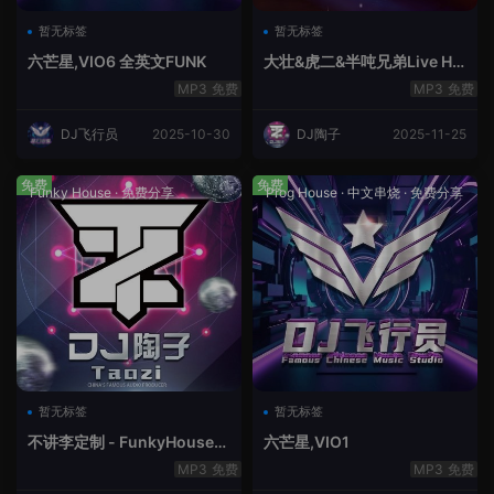
暂无标签
暂无标签
六芒星,VIO6 全英文FUNK
大壮&虎二&半吨兄弟Live Ho
use中文轻音乐
免费
免费
DJ飞行员
2025-10-30
DJ陶子
2025-11-25
免费
免费
Funky House
·
免费分享
Prog House
·
中文串烧
·
免费分享
暂无标签
暂无标签
不讲李定制 - FunkyHouse全
六芒星,VIO1
英文第10季
免费
免费