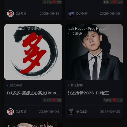
合（DJ多多DJ尾巴）
Rmix
20
50
DJ多多
2026-06-15
DJ小李
2026-06-05
Lak House
·
英文串烧
Lak House
·
Prog House
·
中文串烧
暂无标签
暂无标签
DJ多多-露娜之心英文House
张杰专辑2026-DJ老王
Lak
50
30
DJ多多
2026-06-04
💎DJ老王
2026-06-28
💎
Funky House
·
Q鼓
·
英文串烧