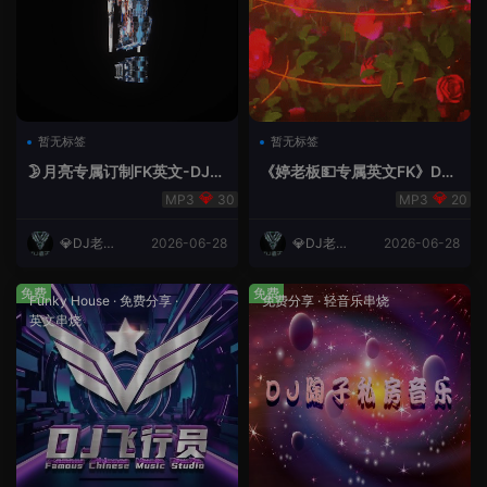
暂无标签
暂无标签
🌛月亮专属订制FK英文-DJ老
《婷老板💵专属英文FK》DJ
王.mp3
老王
30
20
💎DJ老王
2026-06-28
💎DJ老王
2026-06-28
💎
💎
免费
免费
Funky House
·
免费分享
·
免费分享
·
轻音乐串烧
英文串烧