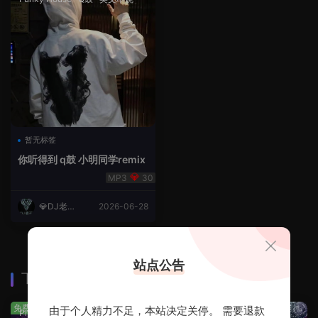
暂无标签
你听得到 q鼓 小明同学remix
30
💎DJ老王
2026-06-28
💎
站点公告
下载排行
查看更多
免费
免费
由于个人精力不足，本站决定关停。 需要退款
Prog House
·
免费分享
免费分享
·
轻音乐串烧