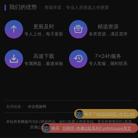
我们的优势
资源丰富，专业人员筛选上传更新
更新及时
精选资源
专人上传，每天更新
各类资源，满足需求
高速下载
7x24h服务
专属网盘，极速体验
专人客服，随时联系
友情链接：
米柒视频网
购买
Dj阿所-热播Q鼓系列FunKyhouse英文
本站所有舞曲均为DJ原创作品，由DJ自愿上传至本站。音乐所有权归DJ及其
了
串烧
所属公司所有。如涉及侵权，请联系我们处理。
购买了
世界杯专辑小串