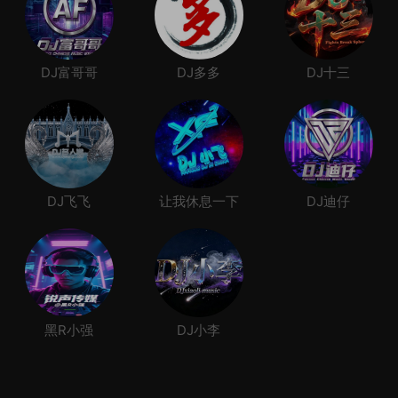
DJ富哥哥
DJ多多
DJ十三
DJ飞飞
让我休息一下
DJ迪仔
黑R小强
DJ小李