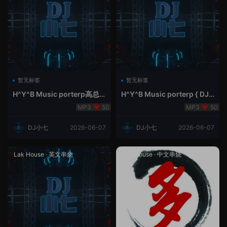
暂无标签
暂无标签
H^Y^B Music porterp高总
H^Y^B Music porterp { DJ
聆听 全英文Vina Lak House
小七&高总夜空中的风铃}
50
50
新弹鱼尾纹
DJ小七
2026-06-07
DJ小七
2026-06-07
Lak House
·
英文串烧
Lak House
·
中文串烧