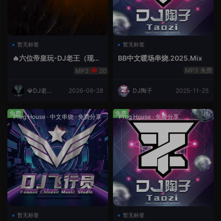
暂无标签
暂无标签
🔥六位帝皇玩-DJ老王（现场
BB中文暖场串烧.2025.Mix
录制）.mp3
免费
20
💎DJ老王
2026-06-28
DJ陶子
2025-11-25
💎
免费
免费
Prog House
·
中文串烧
·
免费分享
Prog House
·
免费分享
暂无标签
暂无标签