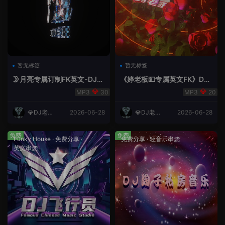
暂无标签
暂无标签
🌛月亮专属订制FK英文-DJ老
《婷老板💵专属英文FK》DJ
王.mp3
老王
30
20
💎DJ老王
2026-06-28
💎DJ老王
2026-06-28
💎
💎
免费
免费
Funky House
·
免费分享
·
免费分享
·
轻音乐串烧
英文串烧