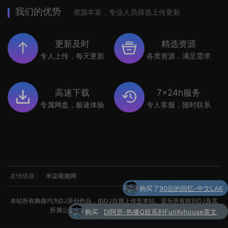
我们的优势
资源丰富，专业人员筛选上传更新
更新及时
精选资源
专人上传，每天更新
各类资源，满足需求
高速下载
7x24h服务
专属网盘，极速体验
专人客服，随时联系
友情链接：
米柒视频网
购买
Dj阿所-热播Q鼓系列FunKyhouse英文
本站所有舞曲均为DJ原创作品，由DJ自愿上传至本站。音乐所有权归DJ及其
了
串烧
所属公司所有。如涉及侵权，请联系我们处理。
购买了
世界杯专辑小串