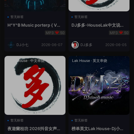
暂无标签
暂无标签
H^Y^B Music porterp { V总
DJ多多-HouseLak中文说唱
快乐星球之旅英文}
巅峰对决
50
50
DJ小七
2026-06-07
DJ多多
2026-06-05
Prog House
·
中文串烧
Lak House
·
英文串烧
暂无标签
暂无标签
夜遊蘭桂坊 2026抖音女声整
榜单英文Lak House-Dj小李