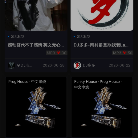
暂无标签
暂无标签
感动替代不了感情 英文无心
DJ多多-南村群童欺我老Lak
睡眠睡-小明同学remix
House全英文
30
50
💎DJ老王
2026-06-28
DJ多多
2026-06-22
💎
Prog House
·
中文串烧
Funky House
·
Prog House
·
中文串烧