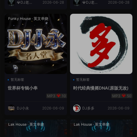
💎DJ老王
2026-06-28
💎DJ老王
2026-06-28
💎
💎
Funky House
·
英文串烧
成都House
暂无标签
暂无标签
世界杯专辑小串
时代经典慢摇DNA(原版无改)
10
50
DJ小永
2026-06-09
DJ多多
2026-06-09
Lak House
·
英文串烧
Lak House
·
英文串烧