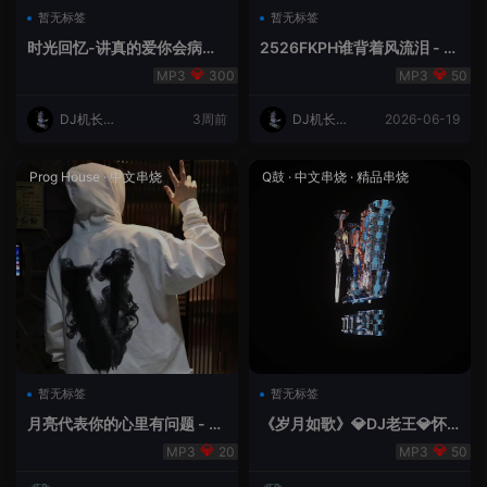
暂无标签
暂无标签
时光回忆-讲真的爱你会病变
2526FKPH谁背着风流泪 - D
DJ机长✈️云翔
J机长✈️云翔🌈
300
50
DJ机长云
3周前
DJ机长云
2026-06-19
翔
翔
Prog House
·
中文串烧
Q鼓
·
中文串烧
·
精品串烧
暂无标签
暂无标签
月亮代表你的心里有问题 - 小
《岁月如歌》💎DJ老王💎怀
明同学remix
旧Q鼓中文
20
50