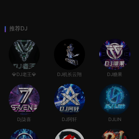
推荐DJ
💎DJ老王💎
DJ机长云翔
DJ糖果
Dj柒喜
DJ阿轩
DJLIN