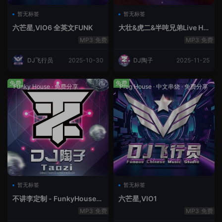
暂无标签
暂无标签
六芒星,VIO6 全英文FUNK
大壮&虎二&半吨兄弟Live Ho
use中文轻音乐
免费
免费
DJ飞行员
2025-10-30
DJ陶子
2025-11-25
免费
免费
Funky House
·
免费分享
Prog House
·
中文串烧
·
免费分享
暂无标签
暂无标签
不讲李定制 - FunkyHouse全
六芒星,VIO1
英文第10季
免费
免费