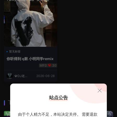
暂无标签
你听得到 q鼓 小明同学remix
30
💎DJ老王
2026-06-28
💎
站点公告
下载排行
查看更多
免费
免费
由于个人精力不足，本站决定关停。 需要退款
Prog House
·
免费分享
免费分享
·
轻音乐串烧