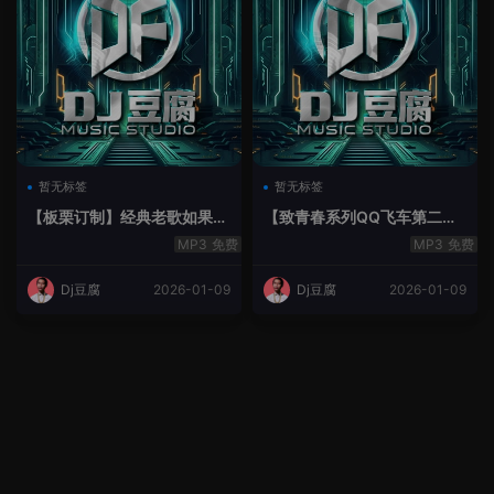
暂无标签
暂无标签
【板栗订制】经典老歌如果最
【致青春系列QQ飞车第二季
后不是你House Lak串烧弹
空灵鼓】-空灵鼓
免费
免费
Dj豆腐
2026-01-09
Dj豆腐
2026-01-09