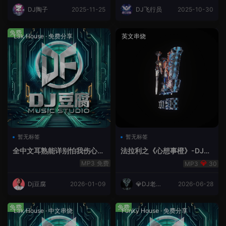
DJ陶子
2025-11-25
DJ飞行员
2025-10-30
免费
Lak House
·
免费分享
英文串烧
暂无标签
暂无标签
全中文耳熟能详别怕我伤心
法拉利之《心想事橙》-DJ老
爱的代价lakHouse专辑v59R
王.mp3
免费
30
eMix lak 2025 弹
Dj豆腐
2026-01-09
💎DJ老王
2026-06-28
💎
免费
免费
Lak House
·
中文串烧
Funky House
·
免费分享