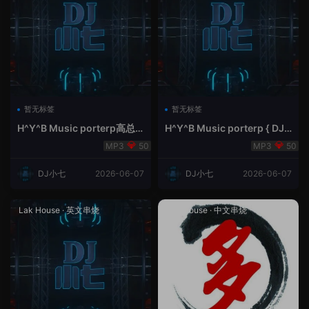
暂无标签
暂无标签
H^Y^B Music porterp高总
H^Y^B Music porterp { DJ
聆听 全英文Vina Lak House
小七&高总夜空中的风铃}
50
50
新弹鱼尾纹
DJ小七
2026-06-07
DJ小七
2026-06-07
Lak House
·
英文串烧
Lak House
·
中文串烧