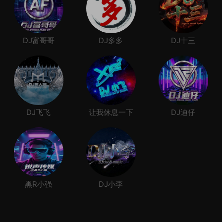
DJ富哥哥
DJ多多
DJ十三
DJ飞飞
让我休息一下
DJ迪仔
黑R小强
DJ小李