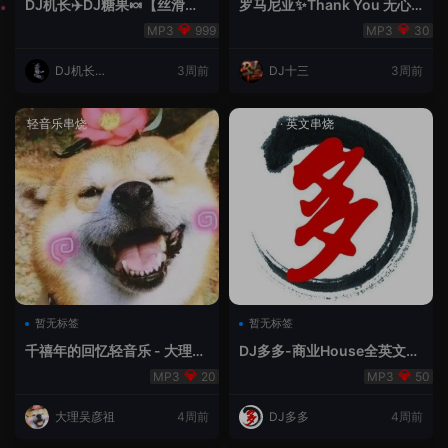
DJ机长✈️DJ糖果🍬【丝滑之
罗马尼亚✨Thank You 无心
夜5】House摇摆节奏✈️纯净
睡眠🥁 - 十三Remix
999
30
版🍬
DJ机长云
3周前
DJ十三
3周前
翔
轻音乐串烧
House
·
英文串烧
暂无标签
暂无标签
千禧年的回忆轻音乐 - 大理吴
DJ多多-商业House全英文经
彦祖
典无改版本
20
50
大理吴彦祖
4周前
DJ多多
4周前