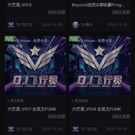
六芒星,VIO3
Beyond别安&谭咏麟ProgHo
use新福鼓串烧
免费
免费
DJ飞行员
2025-10-30
DJ陶子
2025-11-25
免费
免费
Funky House
·
免费分享
·
Funky House
·
免费分享
·
英文串烧
英文串烧
暂无标签
暂无标签
六芒星,VIO7 全英文FUNK
六芒星,VIO8 全英文FUNK
免费
免费
DJ飞行员
2025-10-30
DJ飞行员
2025-10-30