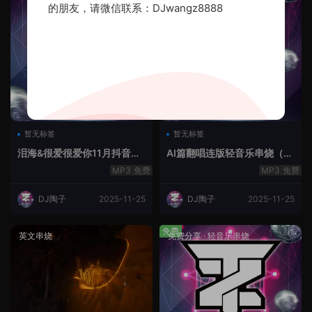
的朋友，请微信联系：DJwangz8888
暂无标签
暂无标签
泪海&很爱很爱你11月抖音串
AI篇翻唱连版轻音乐串烧（治
烧.2025.Mix
愈系）
免费
免费
DJ陶子
2025-11-25
DJ陶子
2025-11-25
免费
英文串烧
免费分享
·
轻音乐串烧