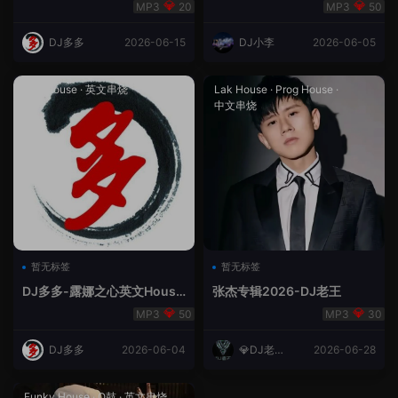
合（DJ多多DJ尾巴）
Rmix
20
50
DJ多多
2026-06-15
DJ小李
2026-06-05
Lak House
·
英文串烧
Lak House
·
Prog House
·
中文串烧
暂无标签
暂无标签
DJ多多-露娜之心英文House
张杰专辑2026-DJ老王
Lak
50
30
DJ多多
2026-06-04
💎DJ老王
2026-06-28
💎
Funky House
·
Q鼓
·
英文串烧