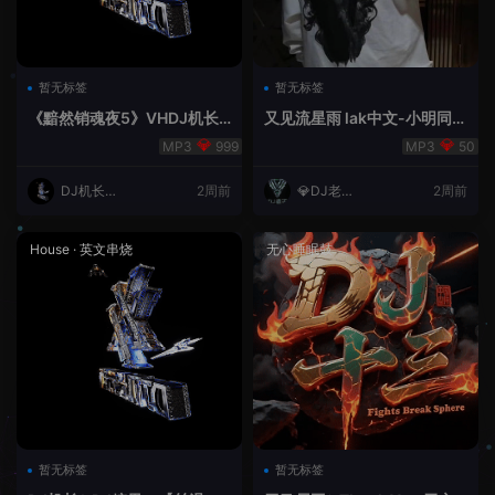
暂无标签
暂无标签
《黯然销魂夜5》VHDJ机长
又见流星雨 lak中文-小明同学
✈️DJ糖果🍬
remix
999
50
DJ机长云
2周前
💎DJ老王
2周前
翔
💎
House
·
英文串烧
无心睡眠鼓
暂无标签
暂无标签