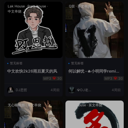
Lak House
·
Prog House
·
Q鼓
·
英文串烧
中文串烧
暂无标签
暂无标签
中文欢快2k26雨后夏天的风
何以解忧 -🔥小明同学remix
🔥
30
30
DJ思哲
4周前
💎DJ老王
4周前
💎
无心睡眠鼓
·
英文串烧
Lak House
·
英文串烧