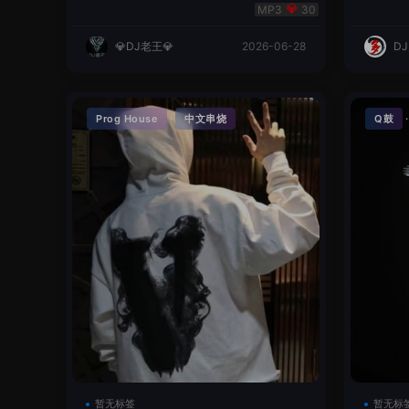
明同学remix
英文
30
💎DJ老王💎
2026-06-28
D
·
Prog House
中文串烧
Q鼓
暂无标签
暂无标