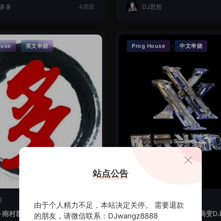
J多多
4周前
DJ思哲
·
·
ouse
英文串烧
Prog House
中文串烧
站点公告
签
暂无标签
由于个人精力不足，本站决定关停。 需要退款
-南村群童欺我老LakHouse全
时光回忆-讲真的爱你会病变DJ
的朋友，请微信联系：DJwangz8888