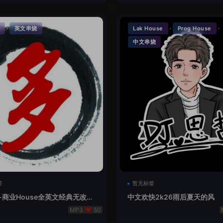
·
·
·
英文串烧
Lak House
Prog House
中文串烧
签
暂无标签
-商业House全英文经典无改版
中文欢快2k26雨后夏天的风
50