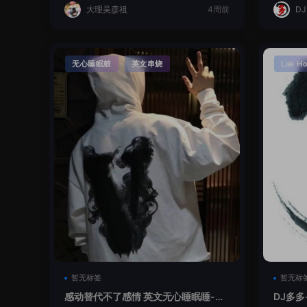
大理吴彦祖
4周前
D
·
无心睡眠鼓
英文串烧
Lak H
暂无标签
暂无标
感动替代不了感情 英文无心睡眠睡-小
DJ多多