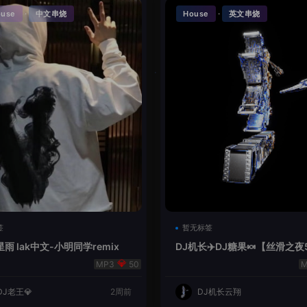
·
·
ouse
中文串烧
House
英文串烧
签
暂无标签
雨 lak中文-小明同学remix
DJ机长✈️DJ糖果🍬【丝滑之夜
se摇摆节奏✈️纯净版🍬
50
DJ老王💎
2周前
DJ机长云翔