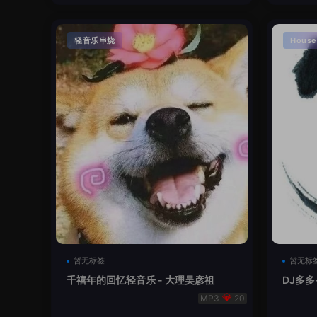
轻音乐串烧
House
暂无标签
暂无标
千禧年的回忆轻音乐 - 大理吴彦祖
DJ多多
本
20