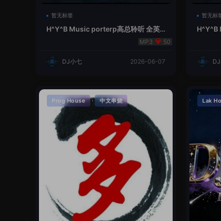
暂无标签
暂无标
H^Y^B Music porterp高总聆听 全英
H^Y^B
文Vina Lak House新弹鱼尾纹
夜空中
50
DJ小七
2026-06-07
D
·
Prog House
中文串烧
Lak H