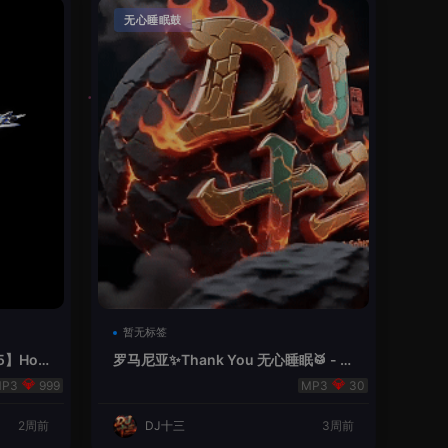
无心睡眠鼓
暂无标签
5】Hou
罗马尼亚✨Thank You 无心睡眠🥁 - 十
三Remix
999
30
2周前
DJ十三
3周前