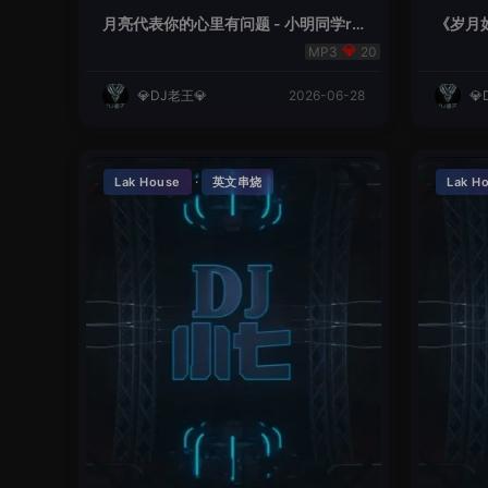
月亮代表你的心里有问题 - 小明同学re
《岁月如
mix
20
💎DJ老王💎
2026-06-28
💎
·
Lak House
英文串烧
Lak H