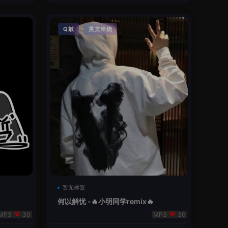
·
Q鼓
英文串烧
暂无标签
何以解忧 -🔥小明同学remix🔥
30
30