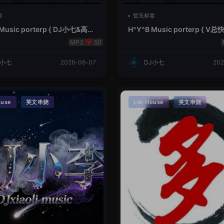
签
暂无标签
 Music porterp { DJ小七&高总
H^Y^B Music porterp { 
的风铃}
之旅英文}
50
J小七
2026-06-07
DJ小七
202
·
·
ouse
英文串烧
Lak House
英文串烧