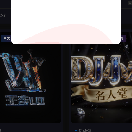
云翔
50
J多多
2026-06-22
DJ机长云翔
·
·
·
中文串烧
精品串烧
Funky House
英文串烧
签
暂无标签