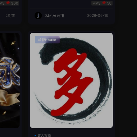
翔🌈
300
50
2周前
DJ机长云翔
2026-06-19
成都House
暂无标签