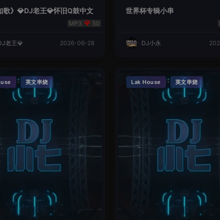
歌》💎DJ老王💎怀旧Q鼓中文
世界杯专辑小串
50
DJ老王💎
2026-06-28
DJ小永
202
·
·
ouse
英文串烧
Lak House
英文串烧