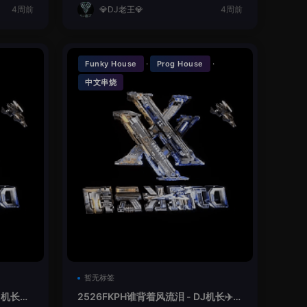
4周前
💎DJ老王💎
4周前
·
·
Funky House
Prog House
中文串烧
暂无标签
机长✈️
2526FKPH谁背着风流泪 - DJ机长✈️云