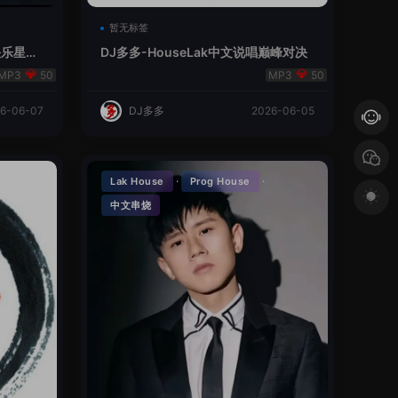
暂无标签
V总快乐星球
DJ多多-HouseLak中文说唱巅峰对决
50
50
6-06-07
DJ多多
2026-06-05
·
·
Lak House
Prog House
中文串烧