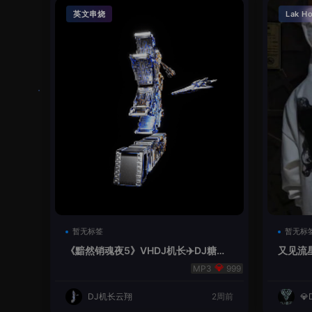
英文串烧
Lak H
暂无标签
暂无标
《黯然销魂夜5》VHDJ机长✈️DJ糖果
又见流星
🍬
999
DJ机长云翔
2周前
💎