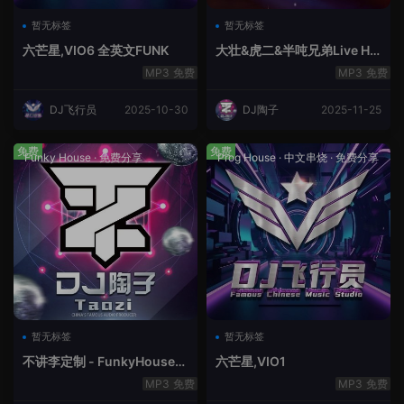
暂无标签
暂无标签
六芒星,VIO6 全英文FUNK
大壮&虎二&半吨兄弟Live Ho
use中文轻音乐
免费
免费
DJ飞行员
2025-10-30
DJ陶子
2025-11-25
免费
免费
Funky House
·
免费分享
Prog House
·
中文串烧
·
免费分享
暂无标签
暂无标签
不讲李定制 - FunkyHouse全
六芒星,VIO1
英文第10季
免费
免费