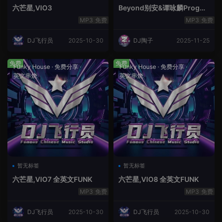
六芒星,VIO3
Beyond别安&谭咏麟ProgHo
use新福鼓串烧
免费
免费
DJ飞行员
2025-10-30
DJ陶子
2025-11-25
免费
免费
Funky House
·
免费分享
·
Funky House
·
免费分享
·
英文串烧
英文串烧
暂无标签
暂无标签
六芒星,VIO7 全英文FUNK
六芒星,VIO8 全英文FUNK
免费
免费
DJ飞行员
2025-10-30
DJ飞行员
2025-10-30