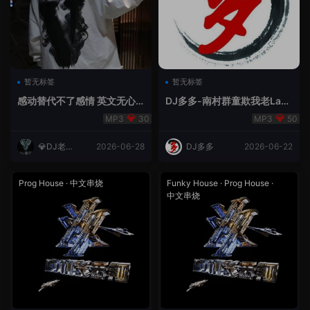
暂无标签
暂无标签
感动替代不了感情 英文无心
DJ多多-南村群童欺我老Lak
睡眠睡-小明同学remix
House全英文
30
50
💎DJ老王
2026-06-28
DJ多多
2026-06-22
💎
Prog House
·
中文串烧
Funky House
·
Prog House
·
中文串烧