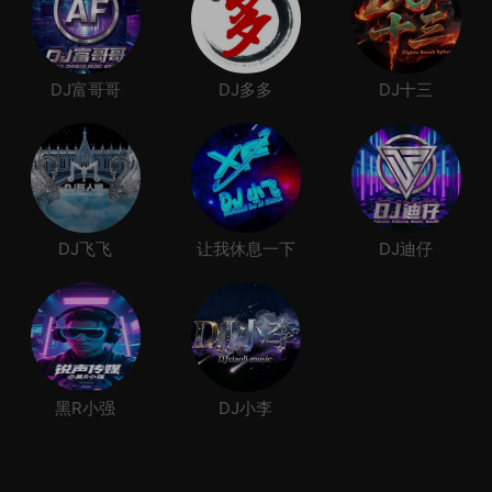
DJ富哥哥
DJ多多
DJ十三
DJ飞飞
让我休息一下
DJ迪仔
黑R小强
DJ小李