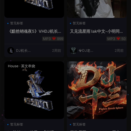
暂无标签
暂无标签
《黯然销魂夜5》VHDJ机长
又见流星雨 lak中文-小明同学
✈️DJ糖果🍬
remix
999
50
DJ机长云
2周前
💎DJ老王
2周前
翔
💎
House
·
英文串烧
无心睡眠鼓
暂无标签
暂无标签