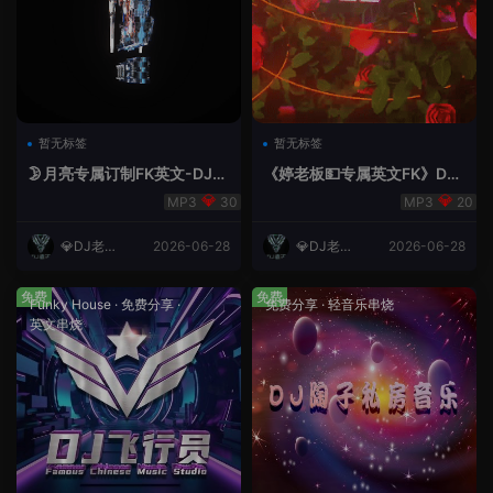
暂无标签
暂无标签
🌛月亮专属订制FK英文-DJ老
《婷老板💵专属英文FK》DJ
王.mp3
老王
30
20
💎DJ老王
2026-06-28
💎DJ老王
2026-06-28
💎
💎
免费
免费
Funky House
·
免费分享
·
免费分享
·
轻音乐串烧
英文串烧