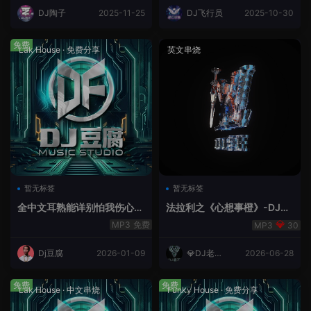
DJ陶子
2025-11-25
DJ飞行员
2025-10-30
免费
Lak House
·
免费分享
英文串烧
暂无标签
暂无标签
全中文耳熟能详别怕我伤心
法拉利之《心想事橙》-DJ老
爱的代价lakHouse专辑v59R
王.mp3
免费
30
eMix lak 2025 弹
Dj豆腐
2026-01-09
💎DJ老王
2026-06-28
💎
免费
免费
Lak House
·
中文串烧
Funky House
·
免费分享