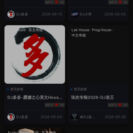
合（DJ多多DJ尾巴）
Rmix
20
50
DJ多多
2026-06-15
DJ小李
2026-06-05
Lak House
·
英文串烧
Lak House
·
Prog House
·
中文串烧
暂无标签
暂无标签
DJ多多-露娜之心英文House
张杰专辑2026-DJ老王
Lak
50
30
DJ多多
2026-06-04
💎DJ老王
2026-06-28
💎
Funky House
·
Q鼓
·
英文串烧