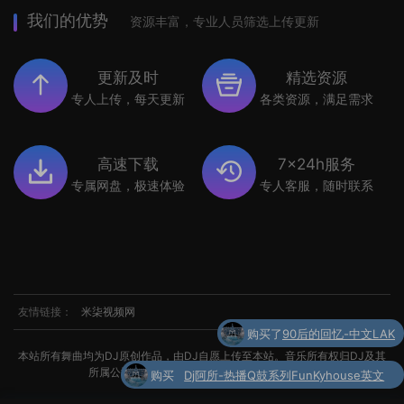
我们的优势
资源丰富，专业人员筛选上传更新
更新及时
精选资源
专人上传，每天更新
各类资源，满足需求
高速下载
7x24h服务
专属网盘，极速体验
专人客服，随时联系
友情链接：
米柒视频网
购买
Dj阿所-热播Q鼓系列FunKyhouse英文
本站所有舞曲均为DJ原创作品，由DJ自愿上传至本站。音乐所有权归DJ及其
了
串烧
所属公司所有。如涉及侵权，请联系我们处理。
购买了
世界杯专辑小串