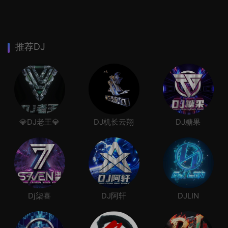
推荐DJ
💎DJ老王💎
DJ机长云翔
DJ糖果
Dj柒喜
DJ阿轩
DJLIN