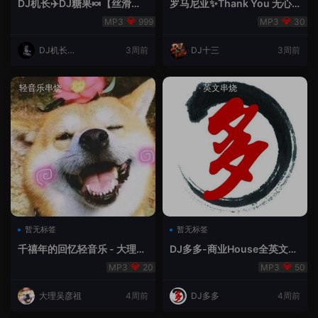
DJ机长✈️DJ糖果🍬【丝滑之
罗马尼亚✨Thank You 无心
夜5】House摇摆节奏✈️纯净
睡眠🥁 - 十三Remix
999
30
版🍬
DJ机长云
3周前
DJ十三
3周前
翔
轻音乐串烧
House
·
英文串烧
暂无标签
暂无标签
千禧年的回忆轻音乐 - 大理吴
DJ多多-商业House全英文经
彦祖
典无改版本
20
50
大理吴彦祖
4周前
DJ多多
4周前