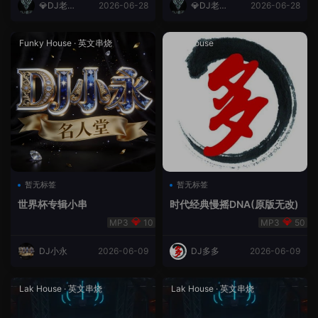
💎DJ老王
2026-06-28
💎DJ老王
2026-06-28
💎
💎
Funky House
·
英文串烧
成都House
暂无标签
暂无标签
世界杯专辑小串
时代经典慢摇DNA(原版无改)
10
50
DJ小永
2026-06-09
DJ多多
2026-06-09
Lak House
·
英文串烧
Lak House
·
英文串烧