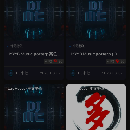
暂无标签
暂无标签
H^Y^B Music porterp高总
H^Y^B Music porterp { DJ
聆听 全英文Vina Lak House
小七&高总夜空中的风铃}
50
50
新弹鱼尾纹
DJ小七
2026-06-07
DJ小七
2026-06-07
Lak House
·
英文串烧
Lak House
·
中文串烧