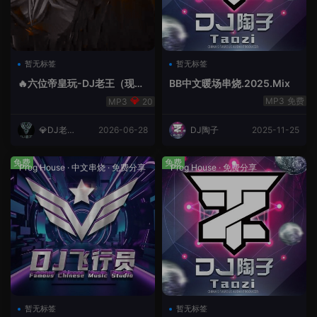
暂无标签
暂无标签
🔥六位帝皇玩-DJ老王（现场
BB中文暖场串烧.2025.Mix
录制）.mp3
免费
20
💎DJ老王
2026-06-28
DJ陶子
2025-11-25
💎
免费
免费
Prog House
·
中文串烧
·
免费分享
Prog House
·
免费分享
暂无标签
暂无标签