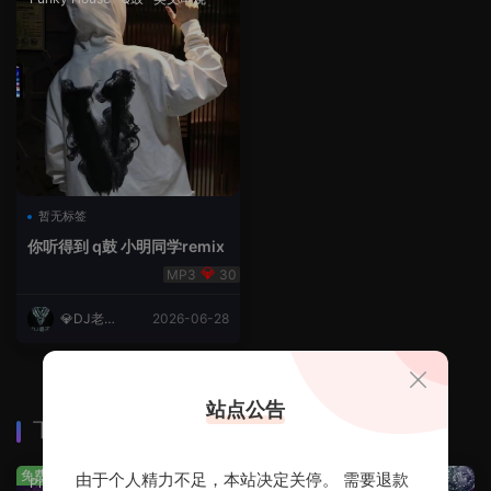
暂无标签
你听得到 q鼓 小明同学remix
30
💎DJ老王
2026-06-28
💎
站点公告
下载排行
查看更多
免费
免费
由于个人精力不足，本站决定关停。 需要退款
Prog House
·
免费分享
免费分享
·
轻音乐串烧