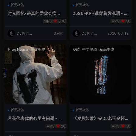
暂无标签
暂无标签
时光回忆-讲真的爱你会病变
2526FKPH谁背着风流泪 - D
DJ机长✈️云翔
J机长✈️云翔🌈
300
50
DJ机长云
3周前
DJ机长云
2026-06-19
翔
翔
Prog House
·
中文串烧
Q鼓
·
中文串烧
·
精品串烧
暂无标签
暂无标签
月亮代表你的心里有问题 - 小
《岁月如歌》💎DJ老王💎怀
明同学remix
旧Q鼓中文
20
50