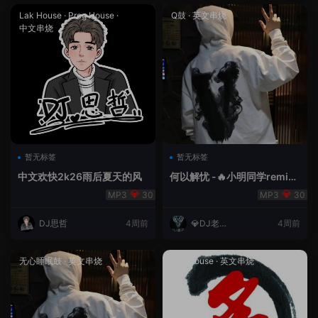
Lak House
·
Prog House
·
Q鼓
·
英文串烧
中文串烧
暂无标签
暂无标签
中文欢快2k26雨后夏天的风
何以解忧 -🔥小明同学remix
🔥
30
30
DJ思哲
4周前
💎DJ老王
4周前
💎
无心睡眠鼓
·
英文串烧
Lak House
·
英文串烧