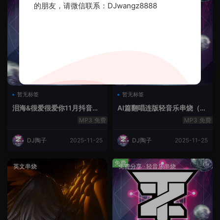
的朋友，请微信联系：DJwangz8888
暂无标签
暂无标签
泪海&很爱很爱你11月抖音串
AI篇翻唱连版轻音乐串烧（治
烧.2025.Mix
愈系）
免费
免费
DJ陶子
2025-11-25
DJ陶子
2025-11-25
免费
英文串烧
免费分享
·
轻音乐串烧