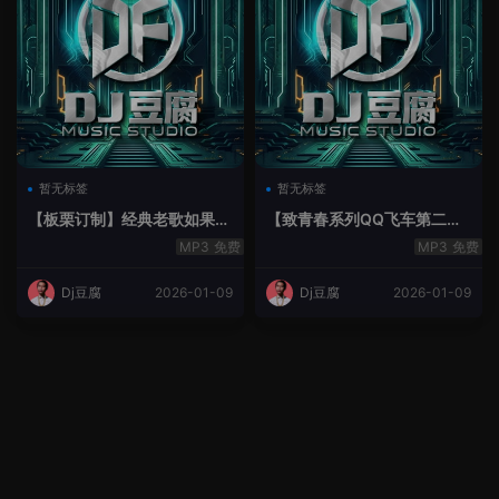
暂无标签
暂无标签
【板栗订制】经典老歌如果最
【致青春系列QQ飞车第二季
后不是你House Lak串烧弹
空灵鼓】-空灵鼓
免费
免费
Dj豆腐
2026-01-09
Dj豆腐
2026-01-09