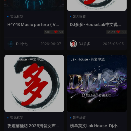
暂无标签
暂无标签
H^Y^B Music porterp { V总
DJ多多-HouseLak中文说唱
快乐星球之旅英文}
巅峰对决
50
50
DJ小七
2026-06-07
DJ多多
2026-06-05
Prog House
·
中文串烧
Lak House
·
英文串烧
暂无标签
暂无标签
夜遊蘭桂坊 2026抖音女声整
榜单英文Lak House-Dj小李