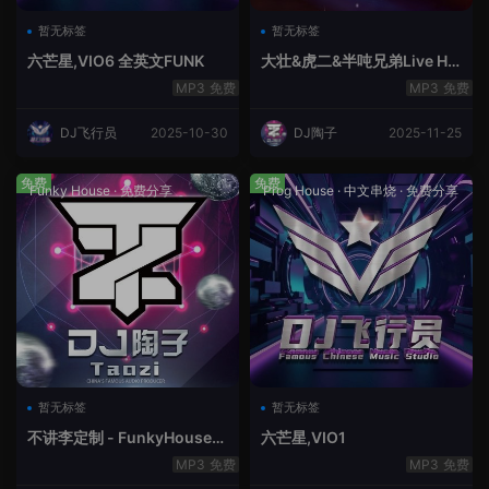
暂无标签
暂无标签
六芒星,VIO6 全英文FUNK
大壮&虎二&半吨兄弟Live Ho
use中文轻音乐
免费
免费
DJ飞行员
2025-10-30
DJ陶子
2025-11-25
免费
免费
Funky House
·
免费分享
Prog House
·
中文串烧
·
免费分享
暂无标签
暂无标签
不讲李定制 - FunkyHouse全
六芒星,VIO1
英文第10季
免费
免费