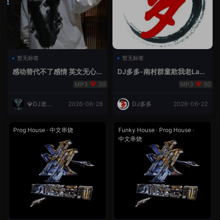
暂无标签
暂无标签
感动替代不了感情 英文无心
DJ多多-南村群童欺我老Lak
睡眠睡-小明同学remix
House全英文
30
50
💎DJ老王
2026-06-28
DJ多多
2026-06-22
💎
Prog House
·
中文串烧
Funky House
·
Prog House
·
中文串烧