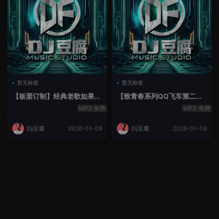
暂无标签
暂无标签
【板栗订制】经典老歌如果最
【致青春系列QQ飞车第二季
后不是你House Lak串烧弹
空灵鼓】-空灵鼓
免费
免费
Dj豆腐
2026-01-09
Dj豆腐
2026-01-09