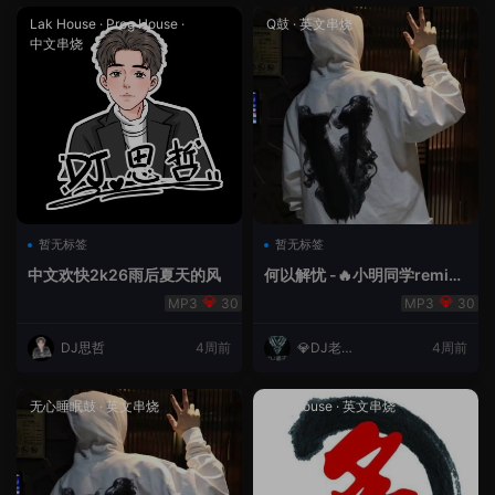
Lak House
·
Prog House
·
Q鼓
·
英文串烧
中文串烧
暂无标签
暂无标签
中文欢快2k26雨后夏天的风
何以解忧 -🔥小明同学remix
🔥
30
30
DJ思哲
4周前
💎DJ老王
4周前
💎
无心睡眠鼓
·
英文串烧
Lak House
·
英文串烧