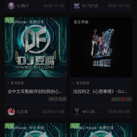
DJ陶子
2025-11-25
DJ飞行员
2025-10-30
免费
Lak House
·
免费分享
英文串烧
暂无标签
暂无标签
全中文耳熟能详别怕我伤心
法拉利之《心想事橙》-DJ老
爱的代价lakHouse专辑v59R
王.mp3
免费
30
eMix lak 2025 弹
Dj豆腐
2026-01-09
💎DJ老王
2026-06-28
💎
免费
免费
Lak House
·
中文串烧
Funky House
·
免费分享