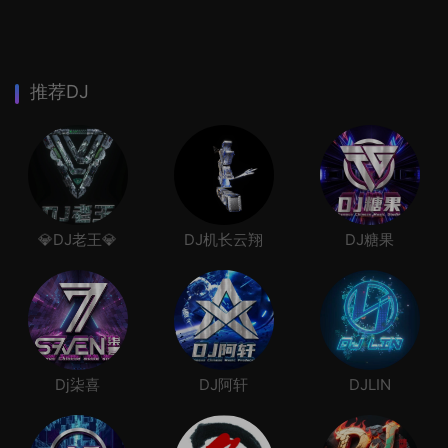
推荐DJ
💎DJ老王💎
DJ机长云翔
DJ糖果
Dj柒喜
DJ阿轩
DJLIN