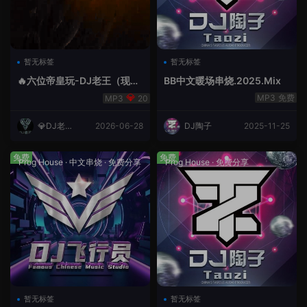
暂无标签
暂无标签
🔥六位帝皇玩-DJ老王（现场
BB中文暖场串烧.2025.Mix
录制）.mp3
免费
20
💎DJ老王
2026-06-28
DJ陶子
2025-11-25
💎
免费
免费
Prog House
·
中文串烧
·
免费分享
Prog House
·
免费分享
暂无标签
暂无标签