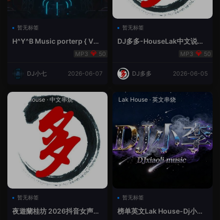
暂无标签
暂无标签
H^Y^B Music porterp { V总
DJ多多-HouseLak中文说唱
快乐星球之旅英文}
巅峰对决
50
50
DJ小七
2026-06-07
DJ多多
2026-06-05
Prog House
·
中文串烧
Lak House
·
英文串烧
暂无标签
暂无标签
夜遊蘭桂坊 2026抖音女声整
榜单英文Lak House-Dj小李