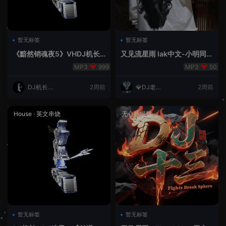
暂无标签
暂无标签
《黯然销魂夜5》VHDJ机长
又见流星雨 lak中文-小明同学
✈️DJ糖果🍬
remix
999
50
DJ机长云
2周前
💎DJ老王
2周前
翔
💎
House
·
英文串烧
无心睡眠鼓
暂无标签
暂无标签