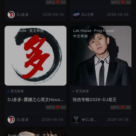
合（DJ多多DJ尾巴）
Rmix
20
50
DJ多多
2026-06-15
DJ小李
2026-06-05
Lak House
·
英文串烧
Lak House
·
Prog House
·
中文串烧
暂无标签
暂无标签
DJ多多-露娜之心英文House
张杰专辑2026-DJ老王
Lak
50
30
DJ多多
2026-06-04
💎DJ老王
2026-06-28
💎
Funky House
·
Q鼓
·
英文串烧