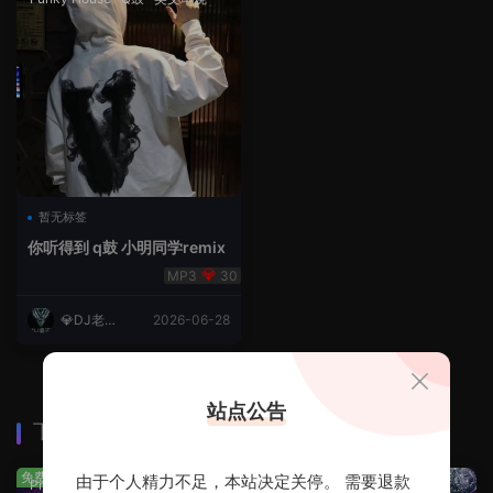
暂无标签
你听得到 q鼓 小明同学remix
30
💎DJ老王
2026-06-28
💎
站点公告
下载排行
查看更多
免费
免费
由于个人精力不足，本站决定关停。 需要退款
Prog House
·
免费分享
免费分享
·
轻音乐串烧