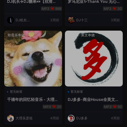
DJ机长✈️DJ糖果🍬【丝滑之
罗马尼亚✨Thank You 无心
夜5】House摇摆节奏✈️纯净
睡眠🥁 - 十三Remix
999
30
版🍬
DJ机长云
3周前
DJ十三
3周前
翔
轻音乐串烧
House
·
英文串烧
暂无标签
暂无标签
千禧年的回忆轻音乐 - 大理吴
DJ多多-商业House全英文经
彦祖
典无改版本
20
50
大理吴彦祖
4周前
DJ多多
4周前