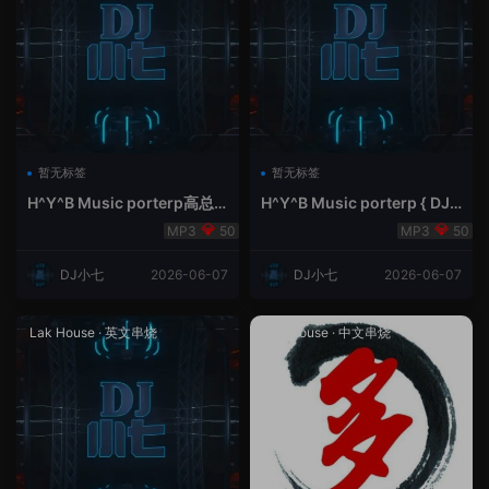
暂无标签
暂无标签
H^Y^B Music porterp高总
H^Y^B Music porterp { DJ
聆听 全英文Vina Lak House
小七&高总夜空中的风铃}
50
50
新弹鱼尾纹
DJ小七
2026-06-07
DJ小七
2026-06-07
Lak House
·
英文串烧
Lak House
·
中文串烧