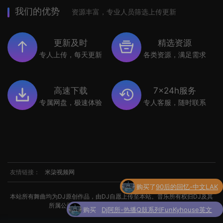
我们的优势
资源丰富，专业人员筛选上传更新
更新及时
精选资源
专人上传，每天更新
各类资源，满足需求
高速下载
7x24h服务
专属网盘，极速体验
专人客服，随时联系
友情链接：
米柒视频网
购买了
90后的回忆-中文LAK
本站所有舞曲均为DJ原创作品，由DJ自愿上传至本站。音乐所有权归DJ及其
所属公司所有。如涉及侵权，请联系我们处理。
购买
Dj阿所-热播Q鼓系列FunKyhouse英文
了
串烧