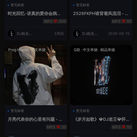
暂无标签
暂无标签
时光回忆-讲真的爱你会病变
2526FKPH谁背着风流泪 - D
DJ机长✈️云翔
J机长✈️云翔🌈
300
50
DJ机长云
3周前
DJ机长云
2026-06-19
翔
翔
Prog House
·
中文串烧
Q鼓
·
中文串烧
·
精品串烧
暂无标签
暂无标签
月亮代表你的心里有问题 - 小
《岁月如歌》💎DJ老王💎怀
明同学remix
旧Q鼓中文
20
50