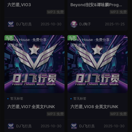
六芒星,VIO3
Beyond别安&谭咏麟ProgHo
use新福鼓串烧
免费
免费
DJ飞行员
2025-10-30
DJ陶子
2025-11-25
免费
免费
Funky House
·
免费分享
·
Funky House
·
免费分享
·
英文串烧
英文串烧
暂无标签
暂无标签
六芒星,VIO7 全英文FUNK
六芒星,VIO8 全英文FUNK
免费
免费
DJ飞行员
2025-10-30
DJ飞行员
2025-10-30