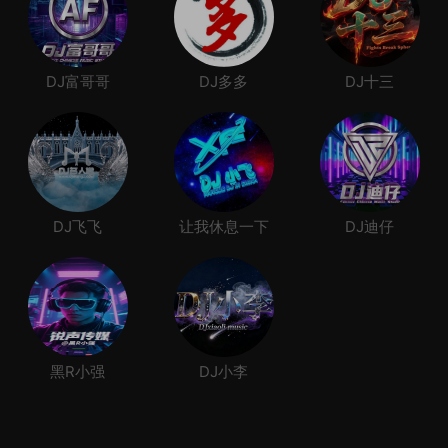
DJ富哥哥
DJ多多
DJ十三
DJ飞飞
让我休息一下
DJ迪仔
黑R小强
DJ小李