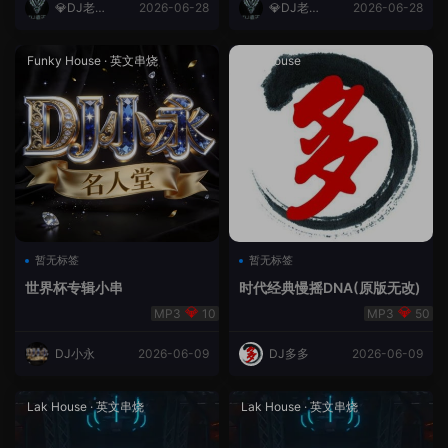
💎DJ老王
2026-06-28
💎DJ老王
2026-06-28
💎
💎
Funky House
·
英文串烧
成都House
暂无标签
暂无标签
世界杯专辑小串
时代经典慢摇DNA(原版无改)
10
50
DJ小永
2026-06-09
DJ多多
2026-06-09
Lak House
·
英文串烧
Lak House
·
英文串烧