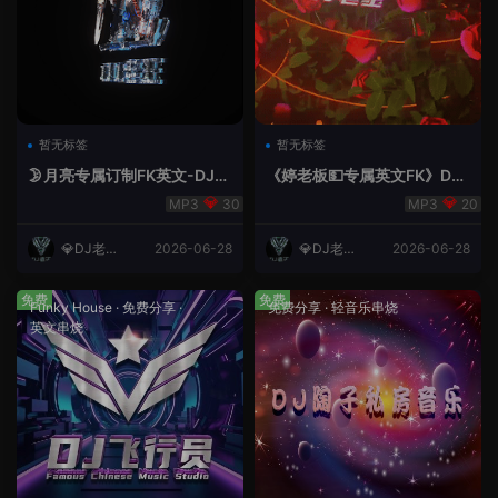
暂无标签
暂无标签
🌛月亮专属订制FK英文-DJ老
《婷老板💵专属英文FK》DJ
王.mp3
老王
30
20
💎DJ老王
2026-06-28
💎DJ老王
2026-06-28
💎
💎
免费
免费
Funky House
·
免费分享
·
免费分享
·
轻音乐串烧
英文串烧