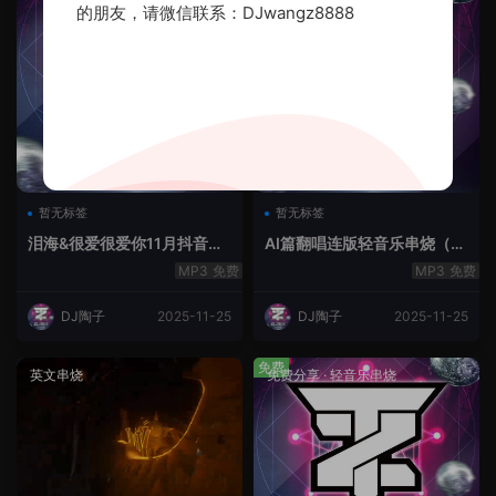
的朋友，请微信联系：DJwangz8888
暂无标签
暂无标签
泪海&很爱很爱你11月抖音串
AI篇翻唱连版轻音乐串烧（治
烧.2025.Mix
愈系）
免费
免费
DJ陶子
2025-11-25
DJ陶子
2025-11-25
免费
英文串烧
免费分享
·
轻音乐串烧