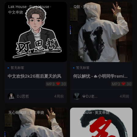
Lak House
·
Prog House
·
Q鼓
·
英文串烧
中文串烧
暂无标签
暂无标签
中文欢快2k26雨后夏天的风
何以解忧 -🔥小明同学remix
🔥
30
30
DJ思哲
4周前
💎DJ老王
4周前
💎
无心睡眠鼓
·
英文串烧
Lak House
·
英文串烧