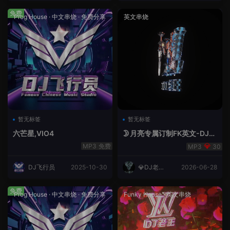
免费
Prog House
·
中文串烧
·
免费分享
英文串烧
暂无标签
暂无标签
六芒星,VIO4
🌛月亮专属订制FK英文-DJ老
王.mp3
免费
30
DJ飞行员
2025-10-30
💎DJ老王
2026-06-28
💎
免费
Prog House
·
中文串烧
·
免费分享
Funky House
·
英文串烧