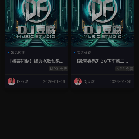
暂无标签
暂无标签
【板栗订制】经典老歌如果最
【致青春系列QQ飞车第二季
后不是你House Lak串烧弹
空灵鼓】-空灵鼓
免费
免费
Dj豆腐
2026-01-09
Dj豆腐
2026-01-09