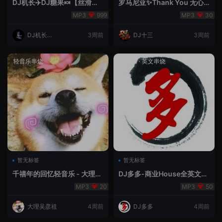
DJ机长✈️DJ糖果🍬【丝滑之
罗马尼亚✨Thank You 无心
夜5】House摇摆节奏✈️纯净
睡眠🥁 - 十三Remix
999
30
版🍬
DJ机长云
3周前
DJ十三
3周前
翔
轻音乐串烧
House
·
英文串烧
暂无标签
暂无标签
千禧年的回忆轻音乐 - 大理吴
DJ多多-商业House全英文经
彦祖
典无改版本
20
50
大理吴彦祖
4周前
DJ多多
4周前