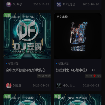
DJ陶子
2025-11-25
DJ飞行员
2025-10-30
免费
Lak House
·
免费分享
英文串烧
暂无标签
暂无标签
全中文耳熟能详别怕我伤心
法拉利之《心想事橙》-DJ老
爱的代价lakHouse专辑v59R
王.mp3
免费
30
eMix lak 2025 弹
Dj豆腐
2026-01-09
💎DJ老王
2026-06-28
💎
免费
免费
Lak House
·
中文串烧
Funky House
·
免费分享