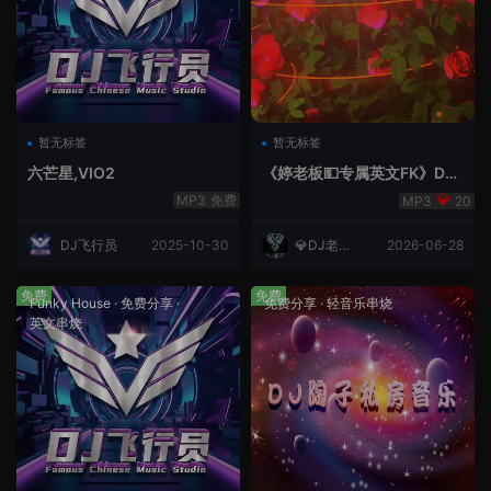
暂无标签
暂无标签
六芒星,VIO2
《婷老板💵专属英文FK》DJ
老王
免费
20
DJ飞行员
2025-10-30
💎DJ老王
2026-06-28
💎
免费
免费
Funky House
·
免费分享
·
免费分享
·
轻音乐串烧
英文串烧