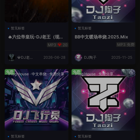
暂无标签
暂无标签
🔥六位帝皇玩-DJ老王（现场
BB中文暖场串烧.2025.Mix
录制）.mp3
免费
20
💎DJ老王
2026-06-28
DJ陶子
2025-11-25
💎
免费
免费
Prog House
·
中文串烧
·
免费分享
Prog House
·
免费分享
暂无标签
暂无标签