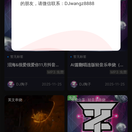
的朋友，请微信联系：DJwangz8888
暂无标签
暂无标签
泪海&很爱很爱你11月抖音串
AI篇翻唱连版轻音乐串烧（治
烧.2025.Mix
愈系）
免费
免费
DJ陶子
2025-11-25
DJ陶子
2025-11-25
免费
英文串烧
免费分享
·
轻音乐串烧