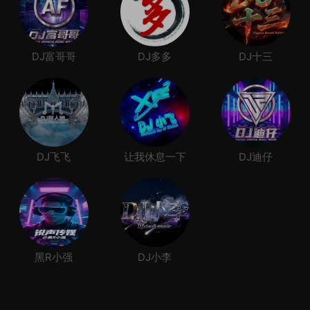
DJ富哥哥
DJ多多
DJ十三
DJ飞飞
让我休息一下
DJ迪仔
黑R小强
DJ小李