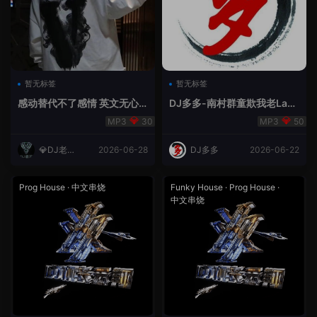
暂无标签
暂无标签
感动替代不了感情 英文无心
DJ多多-南村群童欺我老Lak
睡眠睡-小明同学remix
House全英文
30
50
💎DJ老王
2026-06-28
DJ多多
2026-06-22
💎
Prog House
·
中文串烧
Funky House
·
Prog House
·
中文串烧