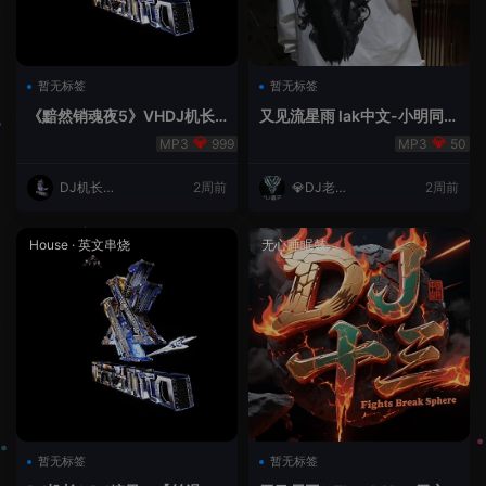
暂无标签
暂无标签
《黯然销魂夜5》VHDJ机长
又见流星雨 lak中文-小明同学
✈️DJ糖果🍬
remix
999
50
DJ机长云
2周前
💎DJ老王
2周前
翔
💎
House
·
英文串烧
无心睡眠鼓
暂无标签
暂无标签