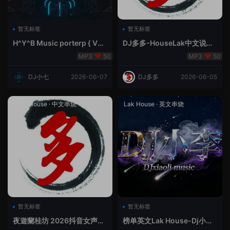
暂无标签
暂无标签
H^Y^B Music porterp { V总
DJ多多-HouseLak中文说唱
快乐星球之旅英文}
巅峰对决
50
50
DJ小七
2026-06-07
DJ多多
2026-06-05
Prog House
·
中文串烧
Lak House
·
英文串烧
暂无标签
暂无标签
夜遊蘭桂坊 2026抖音女声整
榜单英文Lak House-Dj小李