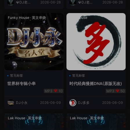
💎DJ老王
2026-06-28
💎DJ老王
2026-06-28
💎
💎
Funky House
·
英文串烧
成都House
暂无标签
暂无标签
世界杯专辑小串
时代经典慢摇DNA(原版无改)
10
50
DJ小永
2026-06-09
DJ多多
2026-06-09
Lak House
·
英文串烧
Lak House
·
英文串烧