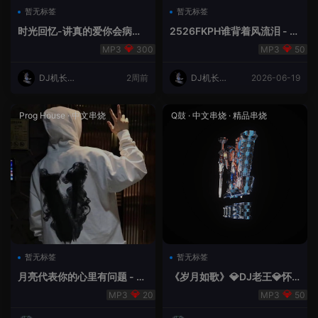
暂无标签
暂无标签
时光回忆-讲真的爱你会病变
2526FKPH谁背着风流泪 - D
DJ机长✈️云翔
J机长✈️云翔🌈
300
50
DJ机长云
2周前
DJ机长云
2026-06-19
翔
翔
Prog House
·
中文串烧
Q鼓
·
中文串烧
·
精品串烧
暂无标签
暂无标签
月亮代表你的心里有问题 - 小
《岁月如歌》💎DJ老王💎怀
明同学remix
旧Q鼓中文
20
50