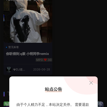
暂无标签
你听得到 q鼓 小明同学remix
30
💎DJ老王
2026-06-28
💎
站点公告
下载排行
查看更多
免费
免费
由于个人精力不足，本站决定关停。 需要退款
Prog House
·
免费分享
免费分享
·
轻音乐串烧