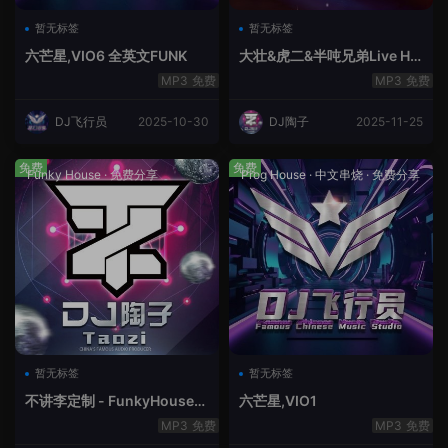
暂无标签
暂无标签
六芒星,VIO6 全英文FUNK
大壮&虎二&半吨兄弟Live Ho
use中文轻音乐
免费
免费
DJ飞行员
2025-10-30
DJ陶子
2025-11-25
免费
免费
Funky House
·
免费分享
Prog House
·
中文串烧
·
免费分享
暂无标签
暂无标签
不讲李定制 - FunkyHouse全
六芒星,VIO1
英文第10季
免费
免费