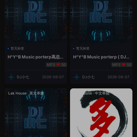
暂无标签
暂无标签
H^Y^B Music porterp高总
H^Y^B Music porterp { DJ
聆听 全英文Vina Lak House
小七&高总夜空中的风铃}
50
50
新弹鱼尾纹
DJ小七
2026-06-07
DJ小七
2026-06-07
Lak House
·
英文串烧
Lak House
·
中文串烧