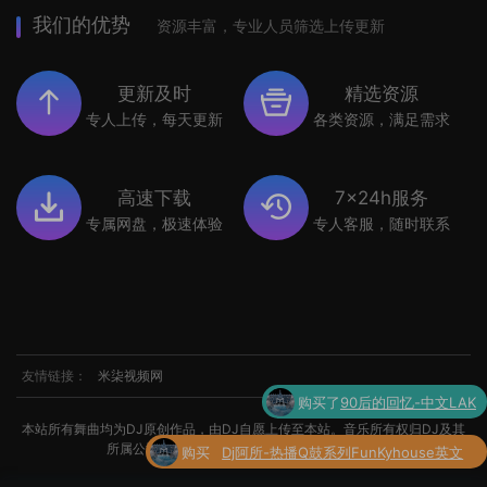
我们的优势
资源丰富，专业人员筛选上传更新
更新及时
精选资源
专人上传，每天更新
各类资源，满足需求
高速下载
7x24h服务
专属网盘，极速体验
专人客服，随时联系
友情链接：
米柒视频网
购买
Dj阿所-热播Q鼓系列FunKyhouse英文
本站所有舞曲均为DJ原创作品，由DJ自愿上传至本站。音乐所有权归DJ及其
了
串烧
所属公司所有。如涉及侵权，请联系我们处理。
购买了
世界杯专辑小串