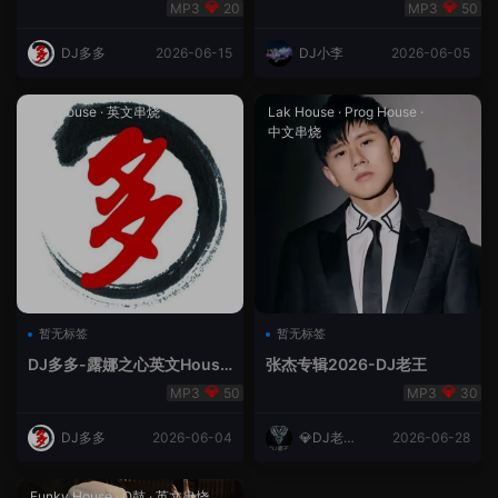
合（DJ多多DJ尾巴）
Rmix
20
50
DJ多多
2026-06-15
DJ小李
2026-06-05
Lak House
·
英文串烧
Lak House
·
Prog House
·
中文串烧
暂无标签
暂无标签
DJ多多-露娜之心英文House
张杰专辑2026-DJ老王
Lak
50
30
DJ多多
2026-06-04
💎DJ老王
2026-06-28
💎
Funky House
·
Q鼓
·
英文串烧