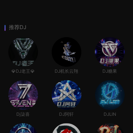
推荐DJ
💎DJ老王💎
DJ机长云翔
DJ糖果
Dj柒喜
DJ阿轩
DJLIN