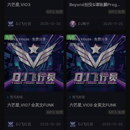
六芒星,VIO3
Beyond别安&谭咏麟ProgHo
use新福鼓串烧
免费
免费
DJ飞行员
2025-10-30
DJ陶子
2025-11-25
免费
免费
Funky House
·
免费分享
·
Funky House
·
免费分享
·
英文串烧
英文串烧
暂无标签
暂无标签
六芒星,VIO7 全英文FUNK
六芒星,VIO8 全英文FUNK
免费
免费
DJ飞行员
2025-10-30
DJ飞行员
2025-10-30