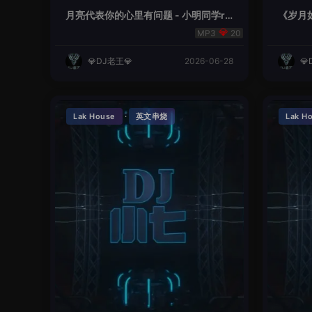
月亮代表你的心里有问题 - 小明同学re
《岁月如
mix
20
💎DJ老王💎
2026-06-28
💎
·
Lak House
英文串烧
Lak H