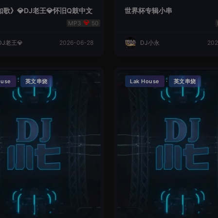
歌》💎DJ老王💎怀旧Q鼓中文
世界杯专辑小串
50
DJ老王💎
2026-06-28
DJ小永
202
·
·
ouse
英文串烧
Lak House
英文串烧