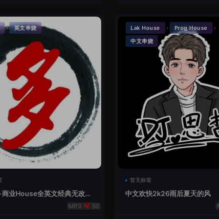
·
·
·
英文串烧
Lak House
Prog House
中文串烧
签
暂无标签
-商业House全英文经典无改版
中文欢快2k26雨后夏天的风
50