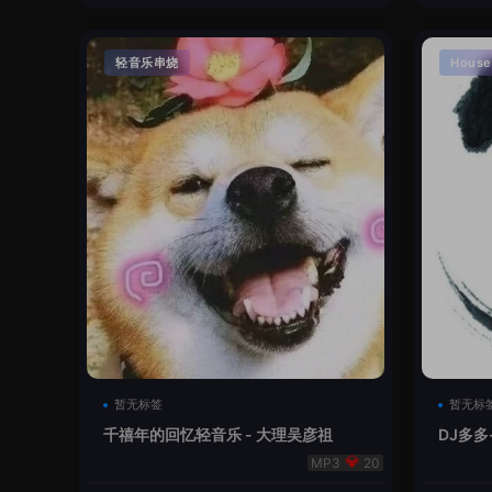
轻音乐串烧
House
暂无标签
暂无标
千禧年的回忆轻音乐 - 大理吴彦祖
DJ多多
本
20