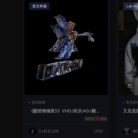
英文串烧
Lak H
暂无标签
暂无标
《黯然销魂夜5》VHDJ机长✈️DJ糖果
又见流星
🍬
999
DJ机长云翔
2周前
💎