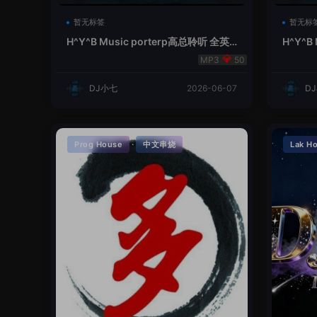
暂无标签
暂无标
H^Y^B Music porterp高总聆听 全英
H^Y^B
文Vina Lak House新弹鱼尾纹
夜空中
50
DJ小七
2026-06-07
D
·
Prog House
中文串烧
Lak H