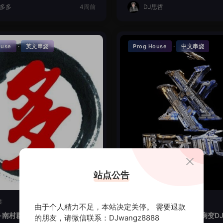
J多多
4周前
DJ思哲
·
·
ouse
英文串烧
Prog House
中文串烧
站点公告
签
暂无标签
由于个人精力不足，本站决定关停。 需要退款
-南村群童欺我老LakHouse全
时光回忆-讲真的爱你会病变DJ
的朋友，请微信联系：DJwangz8888