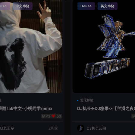
·
·
ouse
中文串烧
House
英文串烧
签
暂无标签
雨 lak中文-小明同学remix
DJ机长✈️DJ糖果🍬【丝滑之夜
se摇摆节奏✈️纯净版🍬
50
DJ老王💎
2周前
DJ机长云翔