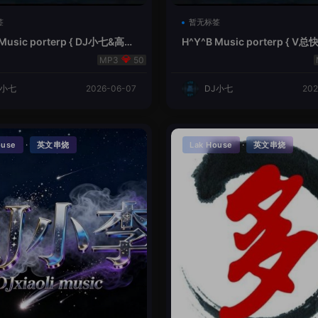
签
暂无标签
 Music porterp { DJ小七&高总
H^Y^B Music porterp { 
的风铃}
之旅英文}
50
J小七
2026-06-07
DJ小七
202
·
·
ouse
英文串烧
Lak House
英文串烧