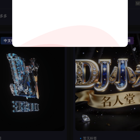
云翔
50
J多多
2026-06-22
DJ机长云翔
·
·
·
中文串烧
精品串烧
Funky House
英文串烧
签
暂无标签