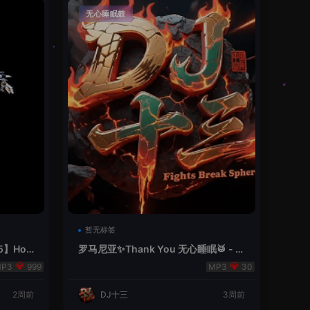
无心睡眠鼓
暂无标签
5】Hou
罗马尼亚✨Thank You 无心睡眠🥁 - 十
三Remix
999
30
2周前
DJ十三
3周前