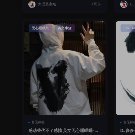
大理吴彦祖
4周前
D
·
无心睡眠鼓
英文串烧
Lak H
暂无标签
暂无标
感动替代不了感情 英文无心睡眠睡-小
DJ多多