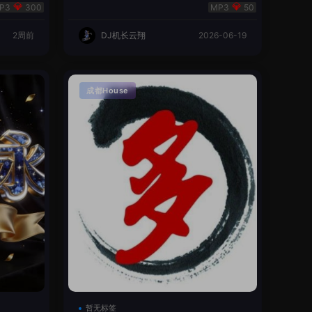
翔🌈
300
50
2周前
DJ机长云翔
2026-06-19
成都House
暂无标签