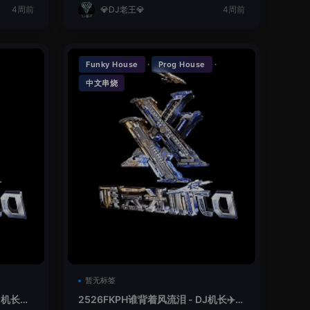
4周前
💎DJ老王💎
4周前
·
·
Funky House
Prog House
中文串烧
暂无标签
机长✈️
2526FKPH谁背着风流泪 - DJ机长✈️云