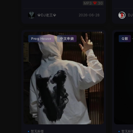
明同学remix
英文
30
💎DJ老王💎
2026-06-28
D
·
Prog House
中文串烧
Q鼓
暂无标签
暂无标