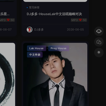
暂无标签
V总快乐星球
DJ多多-HouseLak中文说唱巅峰对决
50
50
6-06-07
DJ多多
2026-06-05
·
·
Lak House
Prog House
中文串烧