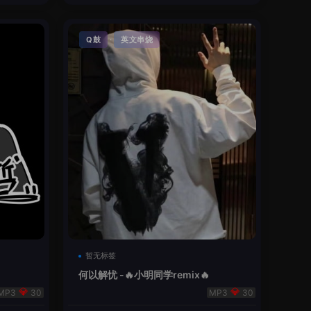
·
Q鼓
英文串烧
暂无标签
何以解忧 -🔥小明同学remix🔥
30
30