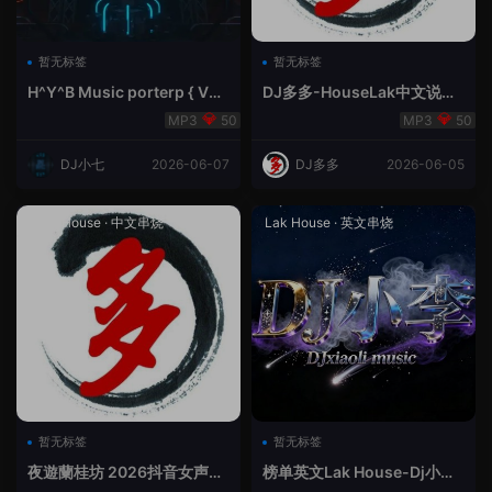
暂无标签
暂无标签
H^Y^B Music porterp { V总
DJ多多-HouseLak中文说唱
快乐星球之旅英文}
巅峰对决
50
50
DJ小七
2026-06-07
DJ多多
2026-06-05
Prog House
·
中文串烧
Lak House
·
英文串烧
暂无标签
暂无标签
夜遊蘭桂坊 2026抖音女声整
榜单英文Lak House-Dj小李