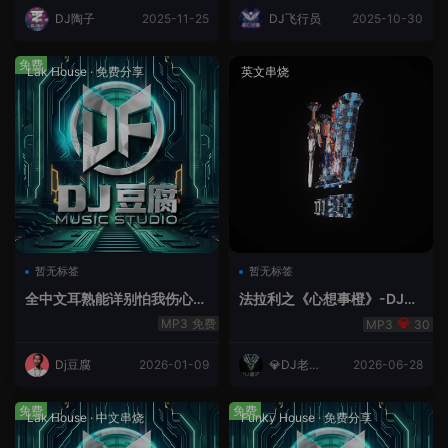
DJ陶子
2025-11-25
DJ飞行员
2025-10-30
免费
Lak House
·
免费分享
英文串烧
暂无标签
暂无标签
全中文耳熟能详别怕我伤心
法拉利之《心想事橙》-DJ老
爱的代价lakHouse专辑v59R
王.mp3
免费
30
eMix lak 2025 弹
Dj豆腐
2026-01-09
💎DJ老王
2026-06-28
💎
免费
免费
Lak House
·
中文串烧
Funky House
·
免费分享