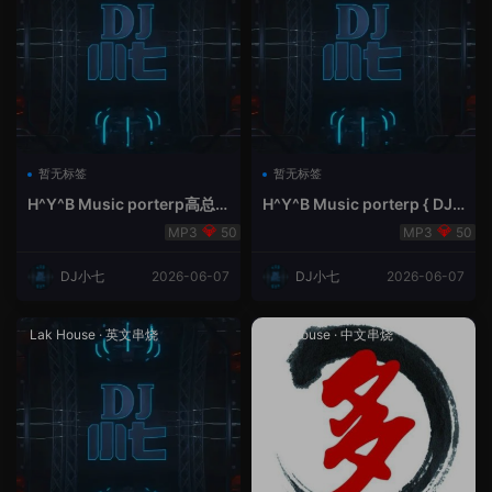
暂无标签
暂无标签
H^Y^B Music porterp高总
H^Y^B Music porterp { DJ
聆听 全英文Vina Lak House
小七&高总夜空中的风铃}
50
50
新弹鱼尾纹
DJ小七
2026-06-07
DJ小七
2026-06-07
Lak House
·
英文串烧
Lak House
·
中文串烧