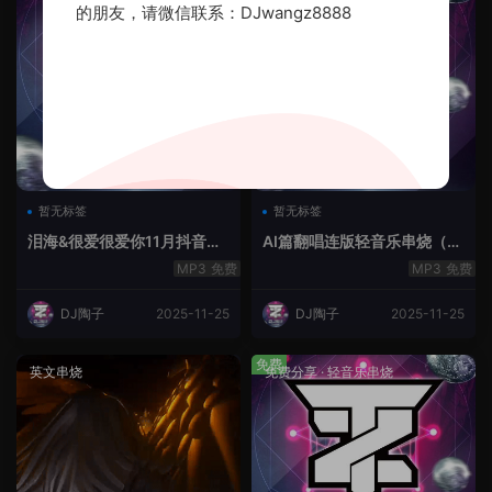
的朋友，请微信联系：DJwangz8888
暂无标签
暂无标签
泪海&很爱很爱你11月抖音串
AI篇翻唱连版轻音乐串烧（治
烧.2025.Mix
愈系）
免费
免费
DJ陶子
2025-11-25
DJ陶子
2025-11-25
免费
英文串烧
免费分享
·
轻音乐串烧