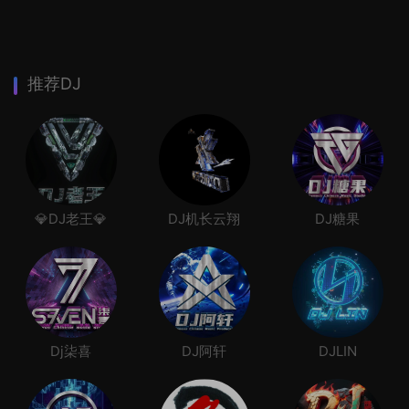
推荐DJ
💎DJ老王💎
DJ机长云翔
DJ糖果
Dj柒喜
DJ阿轩
DJLIN