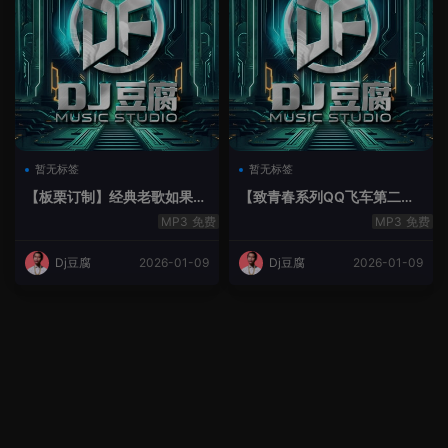
暂无标签
暂无标签
【板栗订制】经典老歌如果最
【致青春系列QQ飞车第二季
后不是你House Lak串烧弹
空灵鼓】-空灵鼓
免费
免费
Dj豆腐
2026-01-09
Dj豆腐
2026-01-09