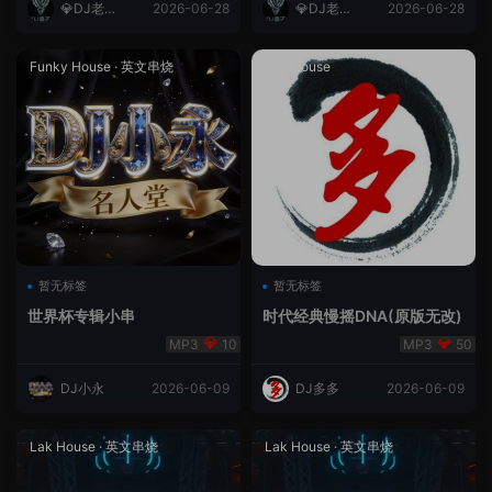
💎DJ老王
2026-06-28
💎DJ老王
2026-06-28
💎
💎
Funky House
·
英文串烧
成都House
暂无标签
暂无标签
世界杯专辑小串
时代经典慢摇DNA(原版无改)
10
50
DJ小永
2026-06-09
DJ多多
2026-06-09
Lak House
·
英文串烧
Lak House
·
英文串烧