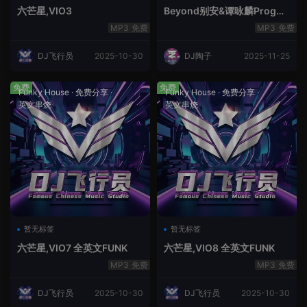
六芒星,VIO3
Beyond别安&谭咏麟ProgHo
use新福鼓串烧
免费
免费
DJ飞行员
2025-10-30
DJ陶子
2025-11-25
免费
免费
Funky House
·
免费分享
·
Funky House
·
免费分享
·
英文串烧
英文串烧
暂无标签
暂无标签
六芒星,VIO7 全英文FUNK
六芒星,VIO8 全英文FUNK
免费
免费
DJ飞行员
2025-10-30
DJ飞行员
2025-10-30