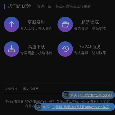
我们的优势
资源丰富，专业人员筛选上传更新
更新及时
精选资源
专人上传，每天更新
各类资源，满足需求
高速下载
7x24h服务
专属网盘，极速体验
专人客服，随时联系
友情链接：
米柒视频网
购买
Dj阿所-热播Q鼓系列FunKyhouse英文
本站所有舞曲均为DJ原创作品，由DJ自愿上传至本站。音乐所有权归DJ及其
了
串烧
所属公司所有。如涉及侵权，请联系我们处理。
购买了
世界杯专辑小串