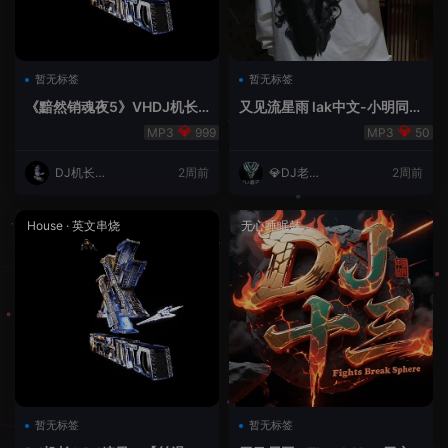
暂无标签
暂无标签
《黯然销魂夜5》VHDJ机长
又见流星雨 lak中文-小明同学
✈️DJ糖果🍬
remix
999
50
DJ机长云
2周前
💎DJ老王
2周前
翔
💎
House
·
英文串烧
无心睡眠鼓
暂无标签
暂无标签