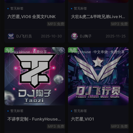
暂无标签
暂无标签
六芒星,VIO6 全英文FUNK
大壮&虎二&半吨兄弟Live Ho
use中文轻音乐
免费
免费
DJ飞行员
2025-10-30
DJ陶子
2025-11-25
免费
免费
Funky House
·
免费分享
Prog House
·
中文串烧
·
免费分享
暂无标签
暂无标签
不讲李定制 - FunkyHouse全
六芒星,VIO1
英文第10季
免费
免费