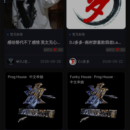
暂无标签
暂无标签
感动替代不了感情 英文无心
DJ多多-南村群童欺我老Lak
睡眠睡-小明同学remix
House全英文
30
50
💎DJ老王
2026-06-28
DJ多多
2026-06-22
💎
Prog House
·
中文串烧
Funky House
·
Prog House
·
中文串烧