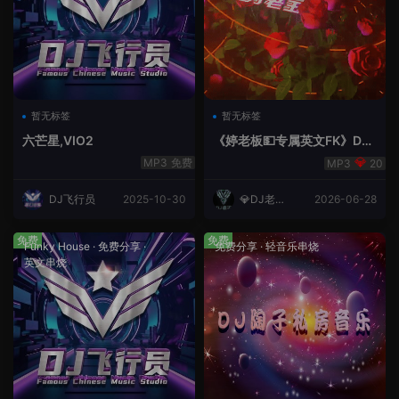
暂无标签
暂无标签
六芒星,VIO2
《婷老板💵专属英文FK》DJ
老王
免费
20
DJ飞行员
2025-10-30
💎DJ老王
2026-06-28
💎
免费
免费
Funky House
·
免费分享
·
免费分享
·
轻音乐串烧
英文串烧