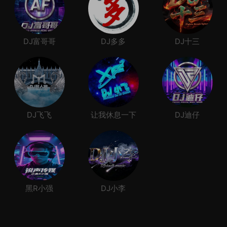
DJ富哥哥
DJ多多
DJ十三
DJ飞飞
让我休息一下
DJ迪仔
黑R小强
DJ小李