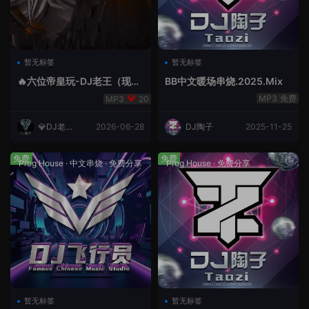
暂无标签
暂无标签
🔥六位帝皇玩-DJ老王（现场
BB中文暖场串烧.2025.Mix
录制）.mp3
免费
20
💎DJ老王
2026-06-28
DJ陶子
2025-11-25
💎
免费
免费
Prog House
·
中文串烧
·
免费分享
Prog House
·
免费分享
暂无标签
暂无标签