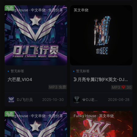
免费
Prog House
·
中文串烧
·
免费分享
英文串烧
暂无标签
暂无标签
六芒星,VIO4
🌛月亮专属订制FK英文-DJ老
王.mp3
免费
30
DJ飞行员
2025-10-30
💎DJ老王
2026-06-28
💎
免费
Prog House
·
中文串烧
·
免费分享
Funky House
·
英文串烧