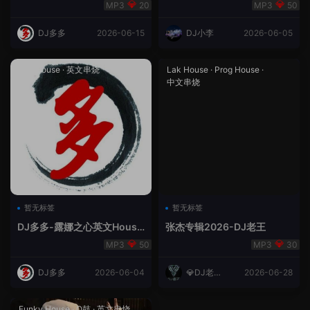
合（DJ多多DJ尾巴）
Rmix
20
50
DJ多多
2026-06-15
DJ小李
2026-06-05
Lak House
·
英文串烧
Lak House
·
Prog House
·
中文串烧
暂无标签
暂无标签
DJ多多-露娜之心英文House
张杰专辑2026-DJ老王
Lak
50
30
DJ多多
2026-06-04
💎DJ老王
2026-06-28
💎
Funky House
·
Q鼓
·
英文串烧