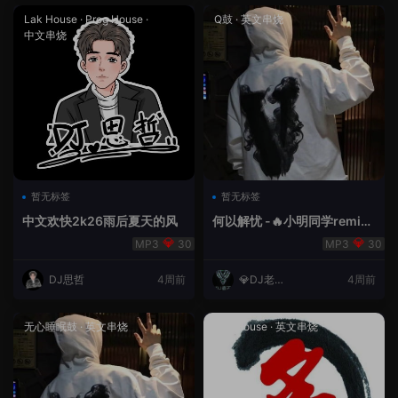
Lak House
·
Prog House
·
Q鼓
·
英文串烧
中文串烧
暂无标签
暂无标签
中文欢快2k26雨后夏天的风
何以解忧 -🔥小明同学remix
🔥
30
30
DJ思哲
4周前
💎DJ老王
4周前
💎
无心睡眠鼓
·
英文串烧
Lak House
·
英文串烧