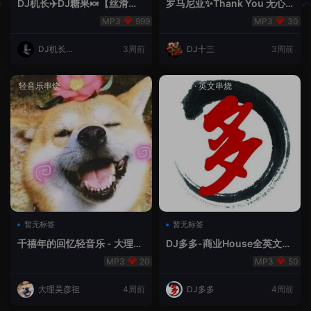
DJ机长✈️DJ糖果🍬【丝滑之
罗马尼亚✨Thank You 无心
夜5】House摇摆节奏✈️纯净
睡眠🥁 - 十三Remix
999
30
版🍬
DJ机长云
3周前
DJ十三
3周前
翔
轻音乐串烧
House
·
英文串烧
暂无标签
暂无标签
千禧年的回忆轻音乐 - 大理吴
DJ多多-商业House全英文经
彦祖
典无改版本
20
50
大理吴彦祖
4周前
DJ多多
4周前