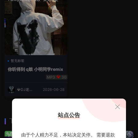
暂无标签
你听得到 q鼓 小明同学remix
30
💎DJ老王
2026-06-28
💎
站点公告
下载排行
查看更多
免费
免费
由于个人精力不足，本站决定关停。 需要退款
Prog House
·
免费分享
免费分享
·
轻音乐串烧