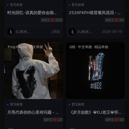
暂无标签
暂无标签
时光回忆-讲真的爱你会病变
2526FKPH谁背着风流泪 - D
DJ机长✈️云翔
J机长✈️云翔🌈
300
50
DJ机长云
2周前
DJ机长云
2026-06-19
翔
翔
Prog House
·
中文串烧
Q鼓
·
中文串烧
·
精品串烧
暂无标签
暂无标签
月亮代表你的心里有问题 - 小
《岁月如歌》💎DJ老王💎怀
明同学remix
旧Q鼓中文
20
50