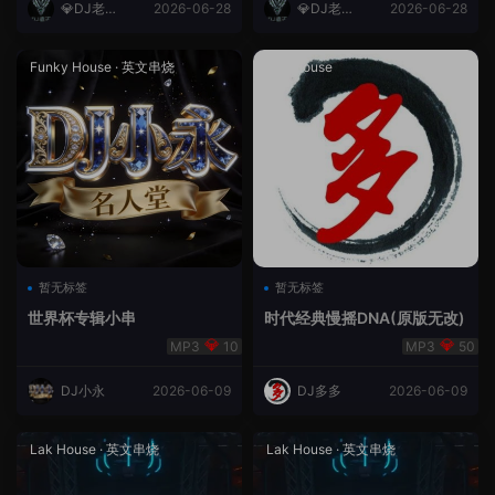
💎DJ老王
2026-06-28
💎DJ老王
2026-06-28
💎
💎
Funky House
·
英文串烧
成都House
暂无标签
暂无标签
世界杯专辑小串
时代经典慢摇DNA(原版无改)
10
50
DJ小永
2026-06-09
DJ多多
2026-06-09
Lak House
·
英文串烧
Lak House
·
英文串烧