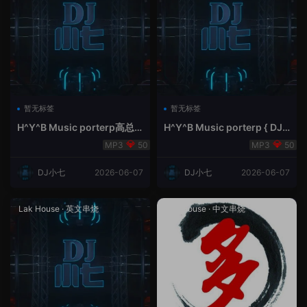
暂无标签
暂无标签
H^Y^B Music porterp高总
H^Y^B Music porterp { DJ
聆听 全英文Vina Lak House
小七&高总夜空中的风铃}
50
50
新弹鱼尾纹
DJ小七
2026-06-07
DJ小七
2026-06-07
Lak House
·
英文串烧
Lak House
·
中文串烧