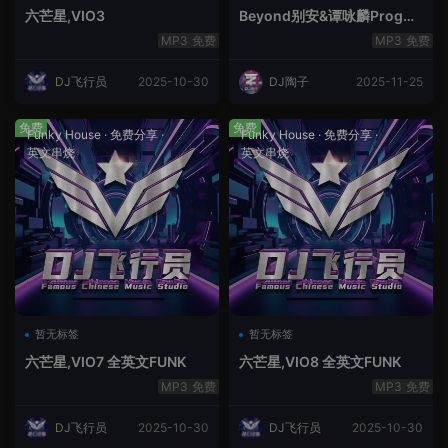
六芒星,VIO3
Beyond别安&谭咏麟ProgHo
use新福鼓串烧
免费
免费
DJ飞行员
2025-10-30
DJ陶子
2025-11-25
免费
免费
Funky House
·
免费分享
·
Funky House
·
免费分享
·
英文串烧
英文串烧
暂无标签
暂无标签
六芒星,VIO7 全英文FUNK
六芒星,VIO8 全英文FUNK
免费
免费
DJ飞行员
2025-10-30
DJ飞行员
2025-10-30