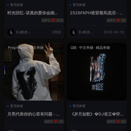
暂无标签
暂无标签
时光回忆-讲真的爱你会病变
2526FKPH谁背着风流泪 - D
DJ机长✈️云翔
J机长✈️云翔🌈
300
50
DJ机长云
3周前
DJ机长云
2026-06-19
翔
翔
Prog House
·
中文串烧
Q鼓
·
中文串烧
·
精品串烧
暂无标签
暂无标签
月亮代表你的心里有问题 - 小
《岁月如歌》💎DJ老王💎怀
明同学remix
旧Q鼓中文
20
50