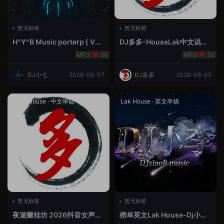
暂无标签
暂无标签
H^Y^B Music porterp { V总
DJ多多-HouseLak中文说唱
快乐星球之旅英文}
巅峰对决
50
50
DJ小七
2026-06-07
DJ多多
2026-06-05
Prog House
·
中文串烧
Lak House
·
英文串烧
暂无标签
暂无标签
夜遊蘭桂坊 2026抖音女声整
榜单英文Lak House-Dj小李