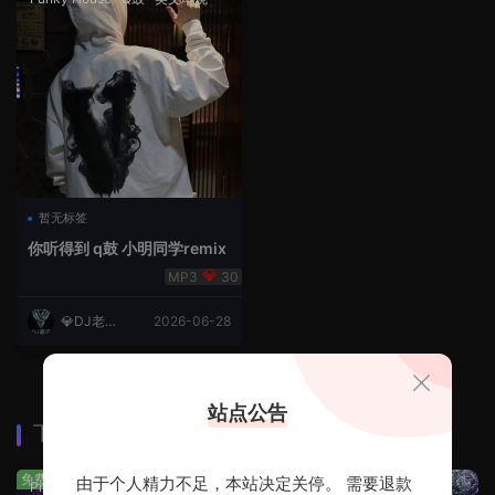
暂无标签
你听得到 q鼓 小明同学remix
30
💎DJ老王
2026-06-28
💎
站点公告
下载排行
查看更多
免费
免费
由于个人精力不足，本站决定关停。 需要退款
Prog House
·
免费分享
免费分享
·
轻音乐串烧