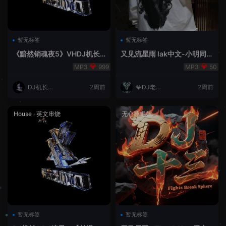
暂无标签
暂无标签
《黯然销魂夜5》VHDJ机长
又见流星雨 lak中文-小明同学
✈️DJ糖果🍬
remix
999
50
DJ机长云
2周前
💎DJ老王
2周前
翔
💎
House
·
英文串烧
无心睡眠鼓
暂无标签
暂无标签