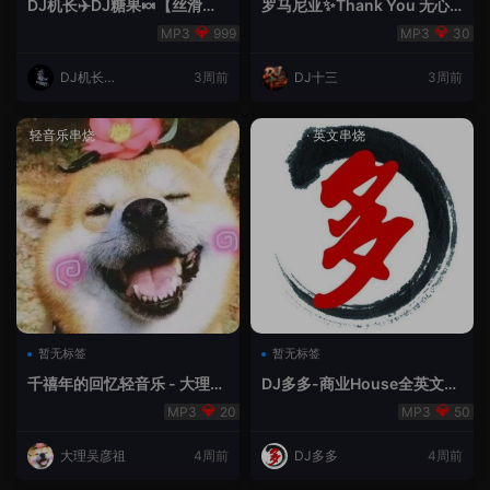
DJ机长✈️DJ糖果🍬【丝滑之
罗马尼亚✨Thank You 无心
夜5】House摇摆节奏✈️纯净
睡眠🥁 - 十三Remix
999
30
版🍬
DJ机长云
3周前
DJ十三
3周前
翔
轻音乐串烧
House
·
英文串烧
暂无标签
暂无标签
千禧年的回忆轻音乐 - 大理吴
DJ多多-商业House全英文经
彦祖
典无改版本
20
50
大理吴彦祖
4周前
DJ多多
4周前