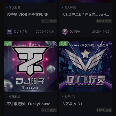
暂无标签
暂无标签
六芒星,VIO6 全英文FUNK
大壮&虎二&半吨兄弟Live Ho
use中文轻音乐
免费
免费
DJ飞行员
2025-10-30
DJ陶子
2025-11-25
免费
免费
Funky House
·
免费分享
Prog House
·
中文串烧
·
免费分享
暂无标签
暂无标签
不讲李定制 - FunkyHouse全
六芒星,VIO1
英文第10季
免费
免费