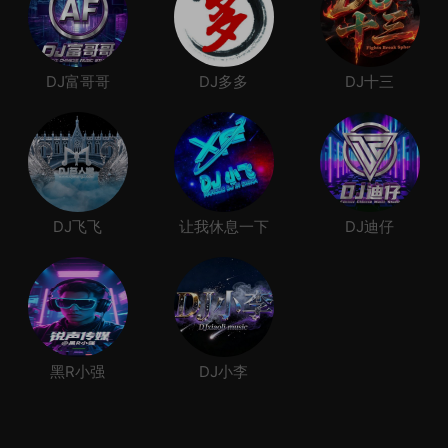
DJ富哥哥
DJ多多
DJ十三
DJ飞飞
让我休息一下
DJ迪仔
黑R小强
DJ小李