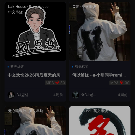
Lak House
·
Prog House
·
Q鼓
·
英文串烧
中文串烧
暂无标签
暂无标签
中文欢快2k26雨后夏天的风
何以解忧 -🔥小明同学remix
🔥
30
30
DJ思哲
4周前
💎DJ老王
4周前
💎
无心睡眠鼓
·
英文串烧
Lak House
·
英文串烧