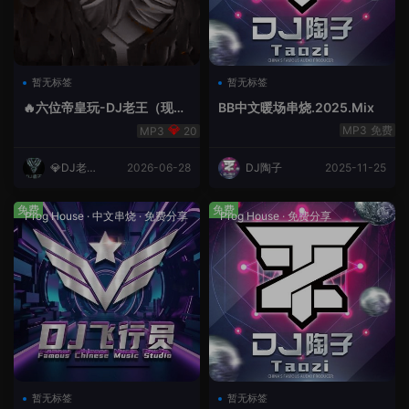
暂无标签
暂无标签
🔥六位帝皇玩-DJ老王（现场
BB中文暖场串烧.2025.Mix
录制）.mp3
免费
20
💎DJ老王
2026-06-28
DJ陶子
2025-11-25
💎
免费
免费
Prog House
·
中文串烧
·
免费分享
Prog House
·
免费分享
暂无标签
暂无标签