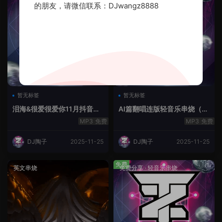
的朋友，请微信联系：DJwangz8888
暂无标签
暂无标签
泪海&很爱很爱你11月抖音串
AI篇翻唱连版轻音乐串烧（治
烧.2025.Mix
愈系）
免费
免费
DJ陶子
2025-11-25
DJ陶子
2025-11-25
免费
英文串烧
免费分享
·
轻音乐串烧