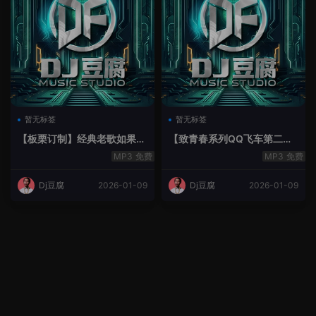
暂无标签
暂无标签
【板栗订制】经典老歌如果最
【致青春系列QQ飞车第二季
后不是你House Lak串烧弹
空灵鼓】-空灵鼓
免费
免费
Dj豆腐
2026-01-09
Dj豆腐
2026-01-09