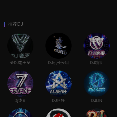
推荐DJ
💎DJ老王💎
DJ机长云翔
DJ糖果
Dj柒喜
DJ阿轩
DJLIN