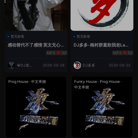
暂无标签
暂无标签
感动替代不了感情 英文无心
DJ多多-南村群童欺我老Lak
睡眠睡-小明同学remix
House全英文
30
50
💎DJ老王
2026-06-28
DJ多多
2026-06-22
💎
Prog House
·
中文串烧
Funky House
·
Prog House
·
中文串烧