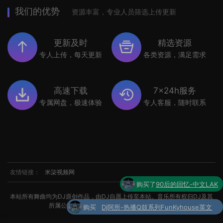
我们的优势
资源丰富，专业人员筛选上传更新
更新及时
精选资源
专人上传，每天更新
各类资源，满足需求
高速下载
7x24h服务
专属网盘，极速体验
专人客服，随时联系
友情链接：
米柒视频网
购买
Dj阿所-热播Q鼓系列FunKyhouse英文
本站所有舞曲均为DJ原创作品，由DJ自愿上传至本站。音乐所有权归DJ及其
了
串烧
所属公司所有。如涉及侵权，请联系我们处理。
购买了
世界杯专辑小串