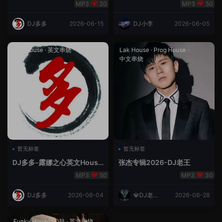
合（DJ多多DJ尾巴）
Rmix
20
50
DJ多多
2026-06-15
DJ小李
2026-06-05
Lak House
·
英文串烧
Lak House
·
Prog House
·
中文串烧
暂无标签
暂无标签
DJ多多-露娜之心英文House
张杰专辑2026-DJ老王
Lak
50
30
DJ多多
2026-06-04
💎DJ老王
2026-06-28
💎
Funky House
·
Q鼓
·
英文串烧