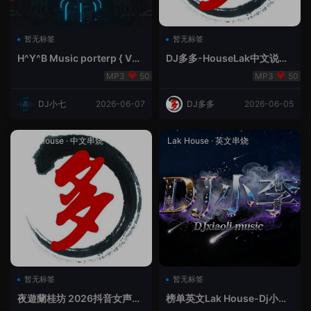
暂无标签
暂无标签
H^Y^B Music porterp { V总
DJ多多-HouseLak中文说唱
快乐星球之旅英文}
巅峰对决
50
50
DJ小七
2026-06-07
DJ多多
2026-06-05
Prog House
·
中文串烧
Lak House
·
英文串烧
暂无标签
暂无标签
夜遊蘭桂坊 2026抖音女声整
榜单英文Lak House-Dj小李