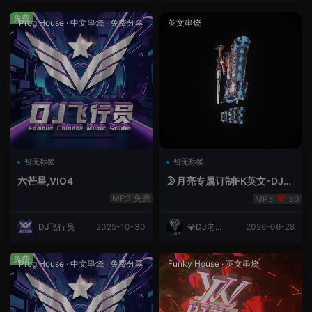
免费
Prog House
·
中文串烧
·
免费分享
英文串烧
暂无标签
暂无标签
六芒星,VIO4
🌛月亮专属订制FK英文-DJ老
王.mp3
免费
30
DJ飞行员
2025-10-30
💎DJ老王
2026-06-28
💎
免费
Prog House
·
中文串烧
·
免费分享
Funky House
·
英文串烧