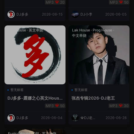
合（DJ多多DJ尾巴）
Rmix
20
50
DJ多多
2026-06-15
DJ小李
2026-06-05
Lak House
·
英文串烧
Lak House
·
Prog House
·
中文串烧
暂无标签
暂无标签
DJ多多-露娜之心英文House
张杰专辑2026-DJ老王
Lak
50
30
DJ多多
2026-06-04
💎DJ老王
2026-06-28
💎
Funky House
·
Q鼓
·
英文串烧