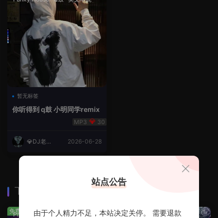
暂无标签
你听得到 q鼓 小明同学remix
30
💎DJ老王
2026-06-28
💎
站点公告
下载排行
查看更多
免费
免费
由于个人精力不足，本站决定关停。 需要退款
Prog House
·
免费分享
免费分享
·
轻音乐串烧