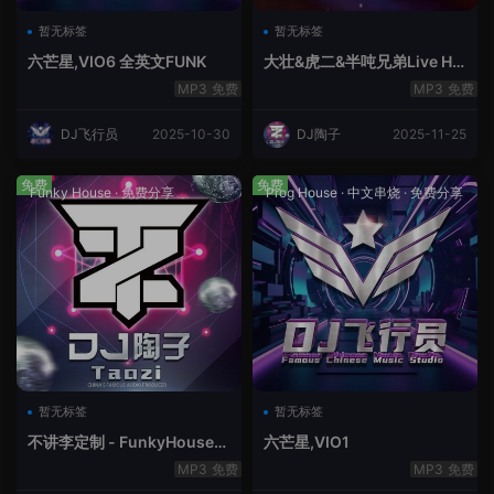
暂无标签
暂无标签
六芒星,VIO6 全英文FUNK
大壮&虎二&半吨兄弟Live Ho
use中文轻音乐
免费
免费
DJ飞行员
2025-10-30
DJ陶子
2025-11-25
免费
免费
Funky House
·
免费分享
Prog House
·
中文串烧
·
免费分享
暂无标签
暂无标签
不讲李定制 - FunkyHouse全
六芒星,VIO1
英文第10季
免费
免费