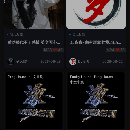
暂无标签
暂无标签
感动替代不了感情 英文无心
DJ多多-南村群童欺我老Lak
睡眠睡-小明同学remix
House全英文
30
50
💎DJ老王
2026-06-28
DJ多多
2026-06-22
💎
Prog House
·
中文串烧
Funky House
·
Prog House
·
中文串烧