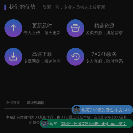
我们的优势
资源丰富，专业人员筛选上传更新
更新及时
精选资源
专人上传，每天更新
各类资源，满足需求
高速下载
7x24h服务
专属网盘，极速体验
专人客服，随时联系
友情链接：
米柒视频网
购买
Dj阿所-热播Q鼓系列FunKyhouse英文
本站所有舞曲均为DJ原创作品，由DJ自愿上传至本站。音乐所有权归DJ及其
了
串烧
所属公司所有。如涉及侵权，请联系我们处理。
购买了
世界杯专辑小串