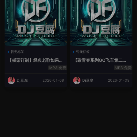
暂无标签
暂无标签
【板栗订制】经典老歌如果最
【致青春系列QQ飞车第二季
后不是你House Lak串烧弹
空灵鼓】-空灵鼓
免费
免费
Dj豆腐
2026-01-09
Dj豆腐
2026-01-09