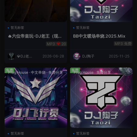
暂无标签
暂无标签
🔥六位帝皇玩-DJ老王（现场
BB中文暖场串烧.2025.Mix
录制）.mp3
免费
20
💎DJ老王
2026-06-28
DJ陶子
2025-11-25
💎
免费
免费
Prog House
·
中文串烧
·
免费分享
Prog House
·
免费分享
暂无标签
暂无标签