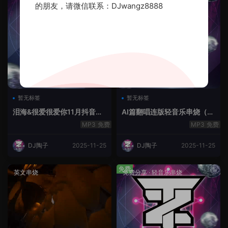
的朋友，请微信联系：DJwangz8888
暂无标签
暂无标签
泪海&很爱很爱你11月抖音串
AI篇翻唱连版轻音乐串烧（治
烧.2025.Mix
愈系）
免费
免费
DJ陶子
2025-11-25
DJ陶子
2025-11-25
免费
英文串烧
免费分享
·
轻音乐串烧