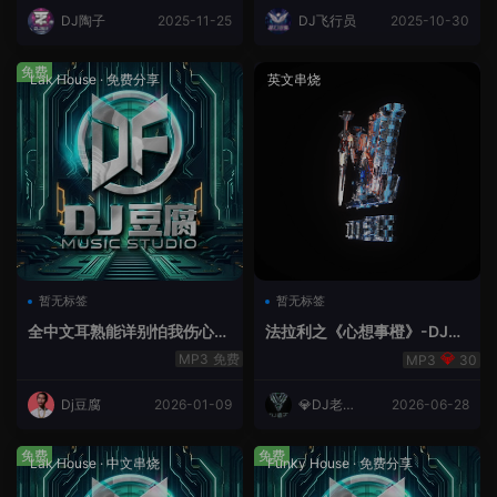
DJ陶子
2025-11-25
DJ飞行员
2025-10-30
免费
Lak House
·
免费分享
英文串烧
暂无标签
暂无标签
全中文耳熟能详别怕我伤心
法拉利之《心想事橙》-DJ老
爱的代价lakHouse专辑v59R
王.mp3
免费
30
eMix lak 2025 弹
Dj豆腐
2026-01-09
💎DJ老王
2026-06-28
💎
免费
免费
Lak House
·
中文串烧
Funky House
·
免费分享