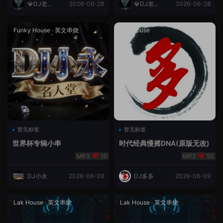
💎DJ老王
2026-06-28
💎DJ老王
2026-06-28
💎
💎
Funky House
·
英文串烧
成都House
暂无标签
暂无标签
世界杯专辑小串
时代经典慢摇DNA(原版无改)
10
50
DJ小永
2026-06-09
DJ多多
2026-06-09
Lak House
·
英文串烧
Lak House
·
英文串烧