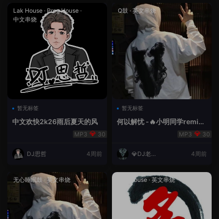
Lak House
·
Prog House
·
Q鼓
·
英文串烧
中文串烧
暂无标签
暂无标签
中文欢快2k26雨后夏天的风
何以解忧 -🔥小明同学remix
🔥
30
30
DJ思哲
4周前
💎DJ老王
4周前
💎
无心睡眠鼓
·
英文串烧
Lak House
·
英文串烧