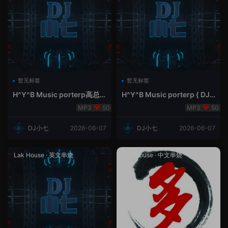
暂无标签
暂无标签
H^Y^B Music porterp高总
H^Y^B Music porterp { DJ
聆听 全英文Vina Lak House
小七&高总夜空中的风铃}
50
50
新弹鱼尾纹
DJ小七
2026-06-07
DJ小七
2026-06-07
Lak House
·
英文串烧
Lak House
·
中文串烧