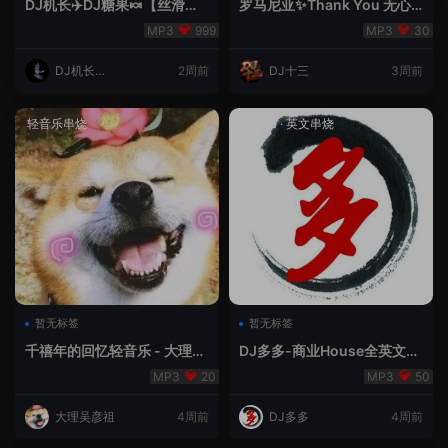
DJ机长✈️DJ糖果🍬【丝滑之
罗马尼亚✨Thank You 无心
夜5】House摇摆节奏✈️纯净
睡眠🥁 - 十三Remix
999
30
版🍬
DJ机长云
2周前
DJ十三
3周前
翔
轻音乐串烧
House
·
英文串烧
暂无标签
暂无标签
千禧年的回忆轻音乐 - 大理吴
DJ多多-商业House全英文经
彦祖
典无改版本
20
50
大理吴彦祖
4周前
DJ多多
4周前