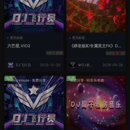
暂无标签
暂无标签
六芒星,VIO2
《婷老板💵专属英文FK》DJ
老王
免费
20
DJ飞行员
2025-10-30
💎DJ老王
2026-06-28
💎
免费
免费
Funky House
·
免费分享
·
免费分享
·
轻音乐串烧
英文串烧