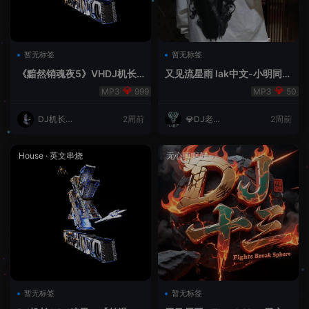
暂无标签
暂无标签
《黯然销魂夜5》VHDJ机长
又见流星雨 lak中文-小明同学
✈️DJ糖果🍬
remix
999
50
DJ机长云
2周前
💎DJ老王
2周前
翔
💎
House
·
英文串烧
无心睡眠鼓
暂无标签
暂无标签