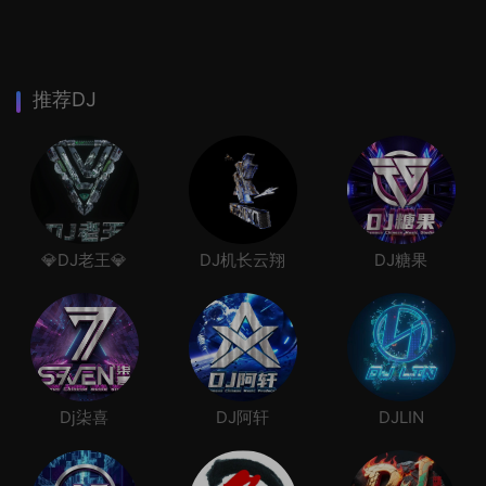
推荐DJ
💎DJ老王💎
DJ机长云翔
DJ糖果
Dj柒喜
DJ阿轩
DJLIN