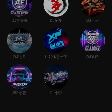
DJ富哥哥
DJ多多
DJ十三
DJ飞飞
让我休息一下
DJ迪仔
黑R小强
DJ小李