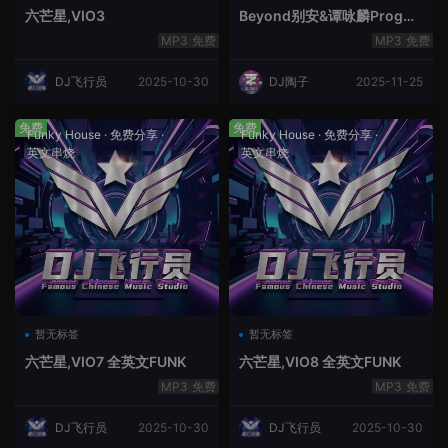
六芒星,VIO3
Beyond别安&谭咏麟ProgHo
use新福鼓串烧
免费
免费
DJ飞行员
2025-10-30
DJ陶子
2025-11-25
免费
免费
Funky House
·
免费分享
·
Funky House
·
免费分享
·
英文串烧
英文串烧
暂无标签
暂无标签
六芒星,VIO7 全英文FUNK
六芒星,VIO8 全英文FUNK
免费
免费
DJ飞行员
2025-10-30
DJ飞行员
2025-10-30