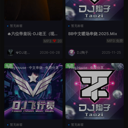
暂无标签
暂无标签
🔥六位帝皇玩-DJ老王（现场
BB中文暖场串烧.2025.Mix
录制）.mp3
免费
20
💎DJ老王
2026-06-28
DJ陶子
2025-11-25
💎
免费
免费
Prog House
·
中文串烧
·
免费分享
Prog House
·
免费分享
暂无标签
暂无标签