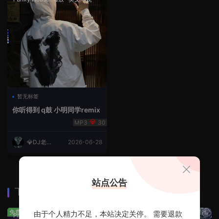
暂无标签
你听得到 q鼓 小明同学remix
30
💎DJ老王
2026-06-28
💎
站点公告
下载排行
查看更多
免费
免费
由于个人精力不足，本站决定关停。 需要退款
Prog House
·
免费分享
免费分享
·
轻音乐串烧