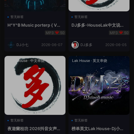
暂无标签
暂无标签
H^Y^B Music porterp { V总
DJ多多-HouseLak中文说唱
快乐星球之旅英文}
巅峰对决
50
50
DJ小七
2026-06-07
DJ多多
2026-06-05
Prog House
·
中文串烧
Lak House
·
英文串烧
暂无标签
暂无标签
夜遊蘭桂坊 2026抖音女声整
榜单英文Lak House-Dj小李