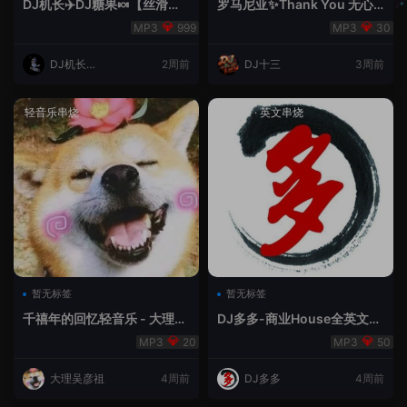
DJ机长✈️DJ糖果🍬【丝滑之
罗马尼亚✨Thank You 无心
夜5】House摇摆节奏✈️纯净
睡眠🥁 - 十三Remix
999
30
版🍬
DJ机长云
2周前
DJ十三
3周前
翔
轻音乐串烧
House
·
英文串烧
暂无标签
暂无标签
千禧年的回忆轻音乐 - 大理吴
DJ多多-商业House全英文经
彦祖
典无改版本
20
50
大理吴彦祖
4周前
DJ多多
4周前