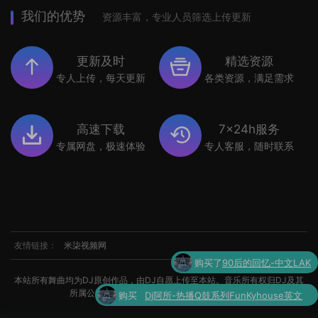
我们的优势
资源丰富，专业人员筛选上传更新
更新及时
精选资源
专人上传，每天更新
各类资源，满足需求
高速下载
7x24h服务
专属网盘，极速体验
专人客服，随时联系
友情链接：
米柒视频网
购买
Dj阿所-热播Q鼓系列FunKyhouse英文
本站所有舞曲均为DJ原创作品，由DJ自愿上传至本站。音乐所有权归DJ及其
了
串烧
所属公司所有。如涉及侵权，请联系我们处理。
购买了
世界杯专辑小串