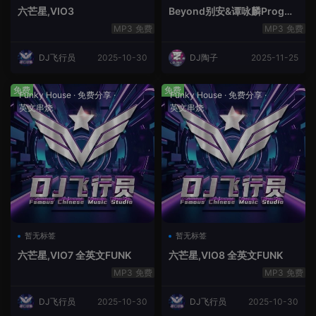
六芒星,VIO3
Beyond别安&谭咏麟ProgHo
use新福鼓串烧
免费
免费
DJ飞行员
2025-10-30
DJ陶子
2025-11-25
免费
免费
Funky House
·
免费分享
·
Funky House
·
免费分享
·
英文串烧
英文串烧
暂无标签
暂无标签
六芒星,VIO7 全英文FUNK
六芒星,VIO8 全英文FUNK
免费
免费
DJ飞行员
2025-10-30
DJ飞行员
2025-10-30