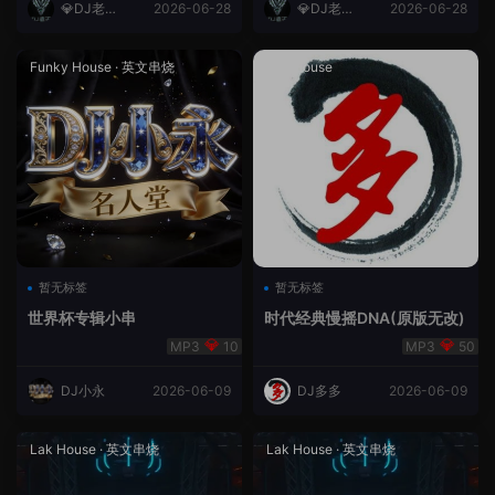
💎DJ老王
2026-06-28
💎DJ老王
2026-06-28
💎
💎
Funky House
·
英文串烧
成都House
暂无标签
暂无标签
世界杯专辑小串
时代经典慢摇DNA(原版无改)
10
50
DJ小永
2026-06-09
DJ多多
2026-06-09
Lak House
·
英文串烧
Lak House
·
英文串烧