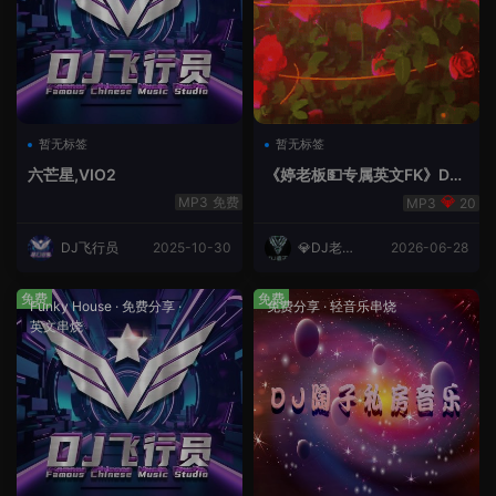
暂无标签
暂无标签
六芒星,VIO2
《婷老板💵专属英文FK》DJ
老王
免费
20
DJ飞行员
2025-10-30
💎DJ老王
2026-06-28
💎
免费
免费
Funky House
·
免费分享
·
免费分享
·
轻音乐串烧
英文串烧