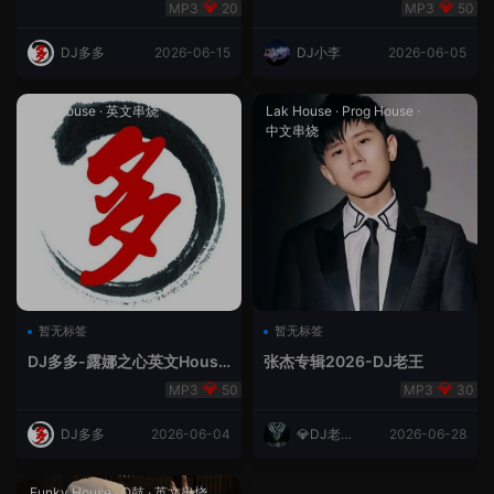
合（DJ多多DJ尾巴）
Rmix
20
50
DJ多多
2026-06-15
DJ小李
2026-06-05
Lak House
·
英文串烧
Lak House
·
Prog House
·
中文串烧
暂无标签
暂无标签
DJ多多-露娜之心英文House
张杰专辑2026-DJ老王
Lak
50
30
DJ多多
2026-06-04
💎DJ老王
2026-06-28
💎
Funky House
·
Q鼓
·
英文串烧