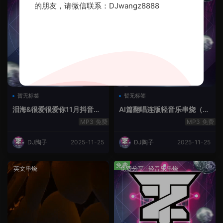
的朋友，请微信联系：DJwangz8888
暂无标签
暂无标签
泪海&很爱很爱你11月抖音串
AI篇翻唱连版轻音乐串烧（治
烧.2025.Mix
愈系）
免费
免费
DJ陶子
2025-11-25
DJ陶子
2025-11-25
免费
英文串烧
免费分享
·
轻音乐串烧