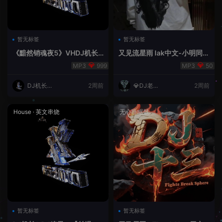
暂无标签
暂无标签
《黯然销魂夜5》VHDJ机长
又见流星雨 lak中文-小明同学
✈️DJ糖果🍬
remix
999
50
DJ机长云
2周前
💎DJ老王
2周前
翔
💎
House
·
英文串烧
无心睡眠鼓
暂无标签
暂无标签