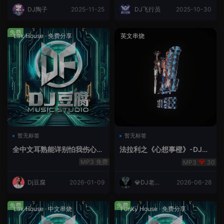
DJ陶子
2025-11-25
DJ飞行员
2025-10-30
免费
Lak House
·
免费分享
英文串烧
暂无标签
暂无标签
全中文耳熟能详别怕我伤心
法拉利之《心想事橙》-DJ老
爱的代价lakHouse专辑v59R
王.mp3
免费
30
eMix lak 2025 弹
Dj豆腐
2026-01-09
💎DJ老王
2026-06-28
💎
免费
免费
Lak House
·
中文串烧
Funky House
·
免费分享