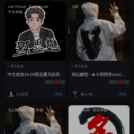
Lak House
·
Prog House
·
Q鼓
·
英文串烧
中文串烧
暂无标签
暂无标签
中文欢快2k26雨后夏天的风
何以解忧 -🔥小明同学remix
🔥
30
30
DJ思哲
4周前
💎DJ老王
4周前
💎
无心睡眠鼓
·
英文串烧
Lak House
·
英文串烧