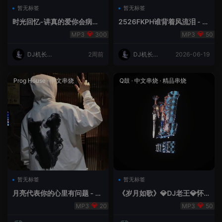
暂无标签
暂无标签
时光回忆-讲真的爱你会病变
2526FKPH谁背着风流泪 - D
DJ机长✈️云翔
J机长✈️云翔🌈
300
50
DJ机长云
2周前
DJ机长云
2026-06-19
翔
翔
Prog House
·
中文串烧
Q鼓
·
中文串烧
·
精品串烧
暂无标签
暂无标签
月亮代表你的心里有问题 - 小
《岁月如歌》💎DJ老王💎怀
明同学remix
旧Q鼓中文
20
50