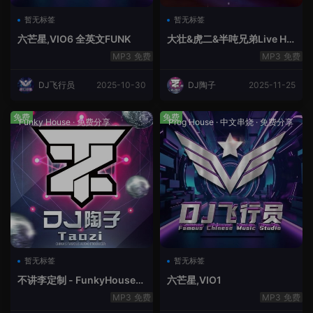
暂无标签
暂无标签
六芒星,VIO6 全英文FUNK
大壮&虎二&半吨兄弟Live Ho
use中文轻音乐
免费
免费
DJ飞行员
2025-10-30
DJ陶子
2025-11-25
免费
免费
Funky House
·
免费分享
Prog House
·
中文串烧
·
免费分享
暂无标签
暂无标签
不讲李定制 - FunkyHouse全
六芒星,VIO1
英文第10季
免费
免费