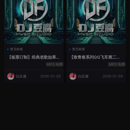
暂无标签
暂无标签
【板栗订制】经典老歌如果最
【致青春系列QQ飞车第二季
后不是你House Lak串烧弹
空灵鼓】-空灵鼓
免费
免费
Dj豆腐
2026-01-09
Dj豆腐
2026-01-09