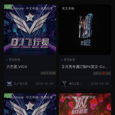
免费
Prog House
·
中文串烧
·
免费分享
英文串烧
暂无标签
暂无标签
六芒星,VIO4
🌛月亮专属订制FK英文-DJ老
王.mp3
免费
30
DJ飞行员
2025-10-30
💎DJ老王
2026-06-28
💎
免费
Prog House
·
中文串烧
·
免费分享
Funky House
·
英文串烧