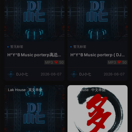
暂无标签
暂无标签
H^Y^B Music porterp高总
H^Y^B Music porterp { DJ
聆听 全英文Vina Lak House
小七&高总夜空中的风铃}
50
50
新弹鱼尾纹
DJ小七
2026-06-07
DJ小七
2026-06-07
Lak House
·
英文串烧
Lak House
·
中文串烧