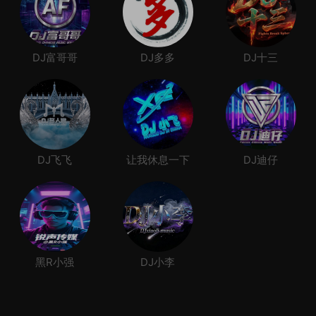
DJ富哥哥
DJ多多
DJ十三
DJ飞飞
让我休息一下
DJ迪仔
黑R小强
DJ小李