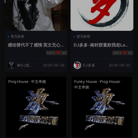
暂无标签
暂无标签
感动替代不了感情 英文无心
DJ多多-南村群童欺我老Lak
睡眠睡-小明同学remix
House全英文
30
50
💎DJ老王
2026-06-28
DJ多多
2026-06-22
💎
Prog House
·
中文串烧
Funky House
·
Prog House
·
中文串烧