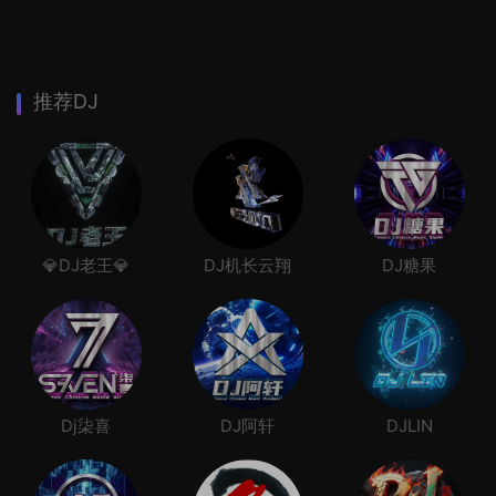
推荐DJ
💎DJ老王💎
DJ机长云翔
DJ糖果
Dj柒喜
DJ阿轩
DJLIN