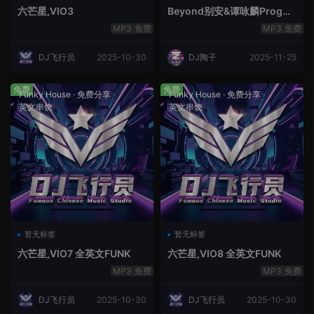
六芒星,VIO3
Beyond别安&谭咏麟ProgHo
use新福鼓串烧
免费
免费
DJ飞行员
2025-10-30
DJ陶子
2025-11-25
免费
免费
Funky House
·
免费分享
·
Funky House
·
免费分享
·
英文串烧
英文串烧
暂无标签
暂无标签
六芒星,VIO7 全英文FUNK
六芒星,VIO8 全英文FUNK
免费
免费
DJ飞行员
2025-10-30
DJ飞行员
2025-10-30