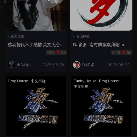
暂无标签
暂无标签
感动替代不了感情 英文无心
DJ多多-南村群童欺我老Lak
睡眠睡-小明同学remix
House全英文
30
50
💎DJ老王
2026-06-28
DJ多多
2026-06-22
💎
Prog House
·
中文串烧
Funky House
·
Prog House
·
中文串烧