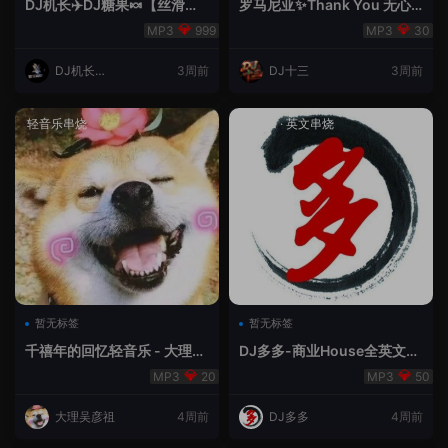
DJ机长✈️DJ糖果🍬【丝滑之
罗马尼亚✨Thank You 无心
夜5】House摇摆节奏✈️纯净
睡眠🥁 - 十三Remix
999
30
版🍬
DJ机长云
3周前
DJ十三
3周前
翔
轻音乐串烧
House
·
英文串烧
暂无标签
暂无标签
千禧年的回忆轻音乐 - 大理吴
DJ多多-商业House全英文经
彦祖
典无改版本
20
50
大理吴彦祖
4周前
DJ多多
4周前