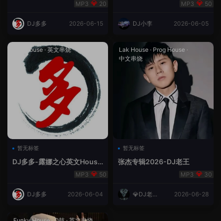
合（DJ多多DJ尾巴）
Rmix
20
50
DJ多多
2026-06-15
DJ小李
2026-06-05
Lak House
·
英文串烧
Lak House
·
Prog House
·
中文串烧
暂无标签
暂无标签
DJ多多-露娜之心英文House
张杰专辑2026-DJ老王
Lak
50
30
DJ多多
2026-06-04
💎DJ老王
2026-06-28
💎
Funky House
·
Q鼓
·
英文串烧