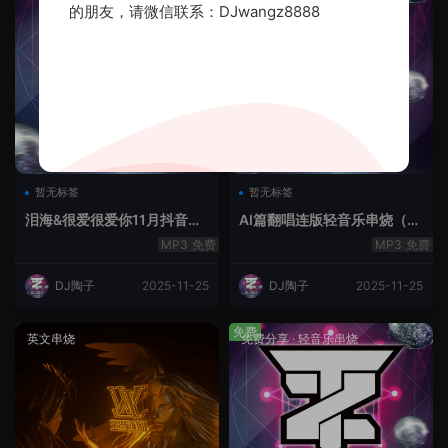
的朋友，请微信联系：DJwangz8888
暂无标签
暂无标签
泪海&很爱很爱你11月抖音串
AI篇翻唱连版轻音乐串烧（治
烧.2025.Mix
愈系）
免费
免费
DJ陶子
2025-11-25
DJ陶子
2025-11-25
免费
英文串烧
免费分享
·
轻音乐串烧