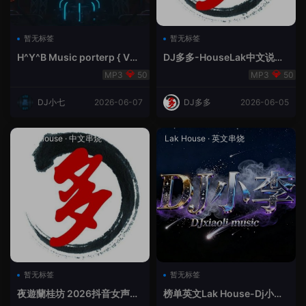
暂无标签
暂无标签
H^Y^B Music porterp { V总
DJ多多-HouseLak中文说唱
快乐星球之旅英文}
巅峰对决
50
50
DJ小七
2026-06-07
DJ多多
2026-06-05
Prog House
·
中文串烧
Lak House
·
英文串烧
暂无标签
暂无标签
夜遊蘭桂坊 2026抖音女声整
榜单英文Lak House-Dj小李