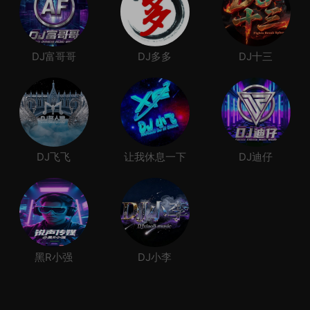
DJ富哥哥
DJ多多
DJ十三
DJ飞飞
让我休息一下
DJ迪仔
黑R小强
DJ小李