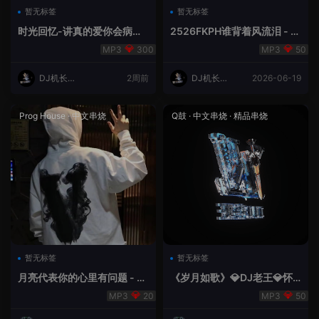
暂无标签
暂无标签
时光回忆-讲真的爱你会病变
2526FKPH谁背着风流泪 - D
DJ机长✈️云翔
J机长✈️云翔🌈
300
50
DJ机长云
2周前
DJ机长云
2026-06-19
翔
翔
Prog House
·
中文串烧
Q鼓
·
中文串烧
·
精品串烧
暂无标签
暂无标签
月亮代表你的心里有问题 - 小
《岁月如歌》💎DJ老王💎怀
明同学remix
旧Q鼓中文
20
50