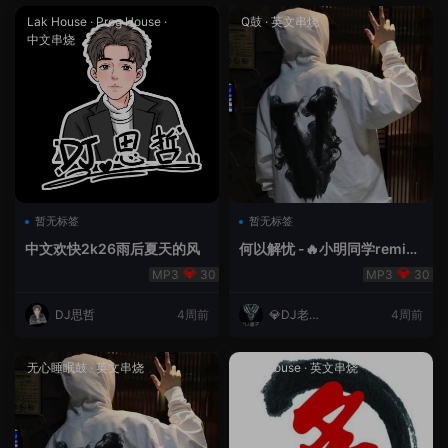
Lak House
·
Prog House
·
Q鼓
·
英文串烧
中文串烧
暂无标签
暂无标签
中文欢快2k26雨后夏天的风
何以解忧 -🔥小明同学remix
🔥
30
30
DJ思哲
4周前
💎DJ老王
4周前
💎
无心睡眠鼓
·
英文串烧
Lak House
·
英文串烧