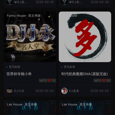
💎DJ老王
2026-06-28
💎DJ老王
2026-06-28
💎
💎
Funky House
·
英文串烧
成都House
暂无标签
暂无标签
世界杯专辑小串
时代经典慢摇DNA(原版无改)
10
50
DJ小永
2026-06-09
DJ多多
2026-06-09
Lak House
·
英文串烧
Lak House
·
英文串烧