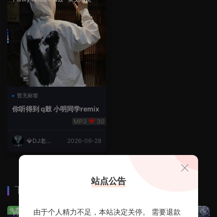
暂无标签
你听得到 q鼓 小明同学remix
30
💎DJ老王
2026-06-28
💎
站点公告
下载排行
查看更多
免费
免费
由于个人精力不足，本站决定关停。 需要退款
Prog House
·
免费分享
免费分享
·
轻音乐串烧