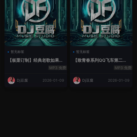
暂无标签
暂无标签
【板栗订制】经典老歌如果最
【致青春系列QQ飞车第二季
后不是你House Lak串烧弹
空灵鼓】-空灵鼓
免费
免费
Dj豆腐
2026-01-09
Dj豆腐
2026-01-09