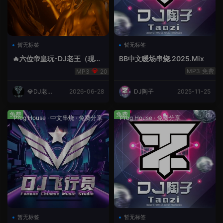
暂无标签
暂无标签
🔥六位帝皇玩-DJ老王（现场
BB中文暖场串烧.2025.Mix
录制）.mp3
免费
20
💎DJ老王
2026-06-28
DJ陶子
2025-11-25
💎
免费
免费
Prog House
·
中文串烧
·
免费分享
Prog House
·
免费分享
暂无标签
暂无标签