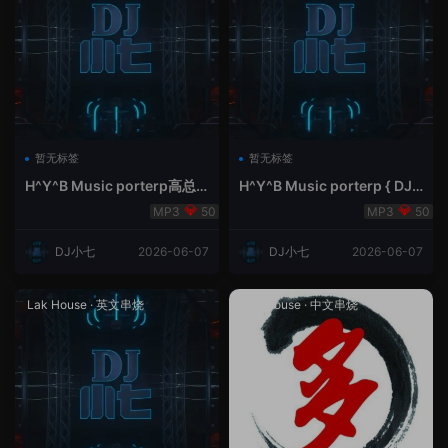
暂无标签
暂无标签
H^Y^B Music porterp高总
H^Y^B Music porterp { DJ
聆听 全英文Vina Lak House
小七&高总夜空中的风铃}
50
50
新弹鱼尾纹
DJ小七
2026-06-07
DJ小七
2026-06-07
Lak House
·
英文串烧
Lak House
·
中文串烧