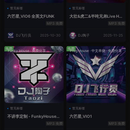
暂无标签
暂无标签
六芒星,VIO6 全英文FUNK
大壮&虎二&半吨兄弟Live Ho
use中文轻音乐
免费
免费
DJ飞行员
2025-10-30
DJ陶子
2025-11-25
免费
免费
Funky House
·
免费分享
Prog House
·
中文串烧
·
免费分享
暂无标签
暂无标签
不讲李定制 - FunkyHouse全
六芒星,VIO1
英文第10季
免费
免费