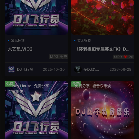
暂无标签
暂无标签
六芒星,VIO2
《婷老板💵专属英文FK》DJ
老王
免费
20
DJ飞行员
2025-10-30
💎DJ老王
2026-06-28
💎
免费
免费
Funky House
·
免费分享
·
免费分享
·
轻音乐串烧
英文串烧