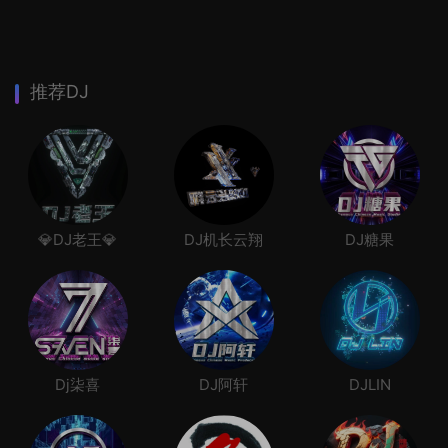
推荐DJ
💎DJ老王💎
DJ机长云翔
DJ糖果
Dj柒喜
DJ阿轩
DJLIN