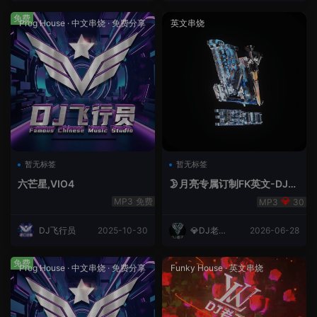
免费
Prog House
·
中文串烧
·
免费分享
英文串烧
暂无标签
暂无标签
六芒星,VIO4
🌛月亮专属订制FK英文-DJ老
王.mp3
免费
30
DJ飞行员
2025-10-30
💎DJ老王
2026-06-28
💎
免费
Prog House
·
中文串烧
·
免费分享
Funky House
·
英文串烧