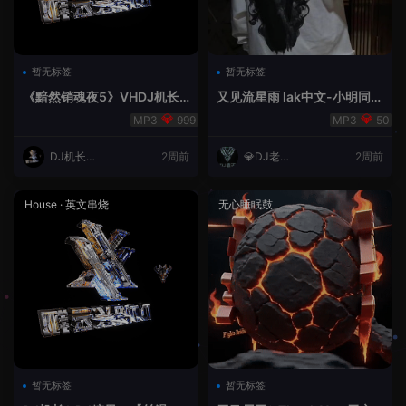
暂无标签
暂无标签
《黯然销魂夜5》VHDJ机长
又见流星雨 lak中文-小明同学
✈️DJ糖果🍬
remix
999
50
DJ机长云
2周前
💎DJ老王
2周前
翔
💎
House
·
英文串烧
无心睡眠鼓
暂无标签
暂无标签