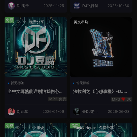
DJ陶子
2025-11-25
DJ飞行员
2025-10-30
免费
Lak House
·
免费分享
英文串烧
暂无标签
暂无标签
全中文耳熟能详别怕我伤心
法拉利之《心想事橙》-DJ老
爱的代价lakHouse专辑v59R
王.mp3
免费
30
eMix lak 2025 弹
Dj豆腐
2026-01-09
💎DJ老王
2026-06-28
💎
免费
免费
Lak House
·
中文串烧
Funky House
·
免费分享