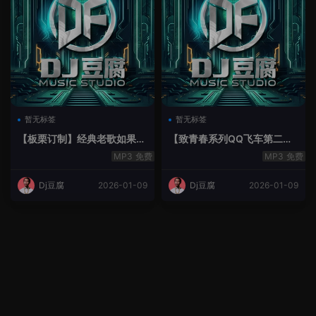
暂无标签
暂无标签
【板栗订制】经典老歌如果最
【致青春系列QQ飞车第二季
后不是你House Lak串烧弹
空灵鼓】-空灵鼓
免费
免费
Dj豆腐
2026-01-09
Dj豆腐
2026-01-09