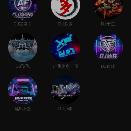
DJ富哥哥
DJ多多
DJ十三
DJ飞飞
让我休息一下
DJ迪仔
黑R小强
DJ小李