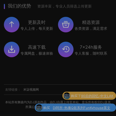
我们的优势
资源丰富，专业人员筛选上传更新
更新及时
精选资源
专人上传，每天更新
各类资源，满足需求
高速下载
7x24h服务
专属网盘，极速体验
专人客服，随时联系
友情链接：
米柒视频网
购买
Dj阿所-热播Q鼓系列FunKyhouse英文
本站所有舞曲均为DJ原创作品，由DJ自愿上传至本站。音乐所有权归DJ及其
了
串烧
所属公司所有。如涉及侵权，请联系我们处理。
购买了
世界杯专辑小串