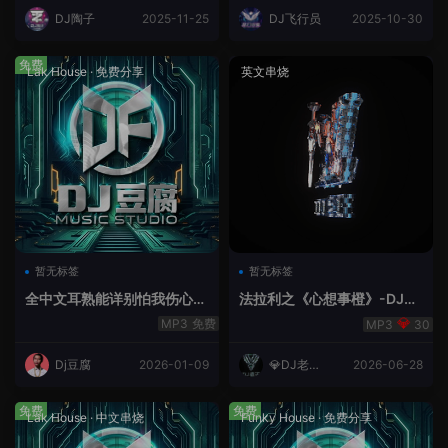
DJ陶子
2025-11-25
DJ飞行员
2025-10-30
免费
Lak House
·
免费分享
英文串烧
暂无标签
暂无标签
全中文耳熟能详别怕我伤心
法拉利之《心想事橙》-DJ老
爱的代价lakHouse专辑v59R
王.mp3
免费
30
eMix lak 2025 弹
Dj豆腐
2026-01-09
💎DJ老王
2026-06-28
💎
免费
免费
Lak House
·
中文串烧
Funky House
·
免费分享