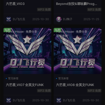
六芒星,VIO3
Beyond别安&谭咏麟ProgHo
use新福鼓串烧
免费
免费
DJ飞行员
2025-10-30
DJ陶子
2025-11-25
免费
免费
Funky House
·
免费分享
·
Funky House
·
免费分享
·
英文串烧
英文串烧
暂无标签
暂无标签
六芒星,VIO7 全英文FUNK
六芒星,VIO8 全英文FUNK
免费
免费
DJ飞行员
2025-10-30
DJ飞行员
2025-10-30