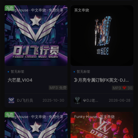
免费
Prog House
·
中文串烧
·
免费分享
英文串烧
暂无标签
暂无标签
六芒星,VIO4
🌛月亮专属订制FK英文-DJ老
王.mp3
免费
30
DJ飞行员
2025-10-30
💎DJ老王
2026-06-28
💎
免费
Prog House
·
中文串烧
·
免费分享
Funky House
·
英文串烧