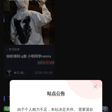
暂无标签
你听得到 q鼓 小明同学remix
30
💎DJ老王
2026-06-28
💎
站点公告
下载排行
查看更多
免费
免费
由于个人精力不足，本站决定关停。 需要退款
Prog House
·
免费分享
免费分享
·
轻音乐串烧