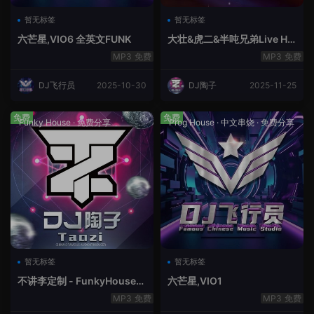
暂无标签
暂无标签
六芒星,VIO6 全英文FUNK
大壮&虎二&半吨兄弟Live Ho
use中文轻音乐
免费
免费
DJ飞行员
2025-10-30
DJ陶子
2025-11-25
免费
免费
Funky House
·
免费分享
Prog House
·
中文串烧
·
免费分享
暂无标签
暂无标签
不讲李定制 - FunkyHouse全
六芒星,VIO1
英文第10季
免费
免费