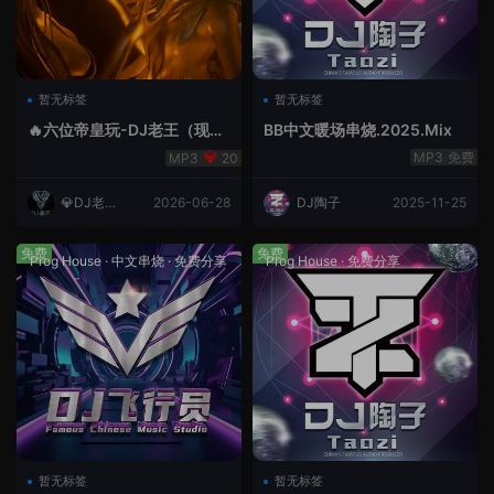
暂无标签
暂无标签
🔥六位帝皇玩-DJ老王（现场
BB中文暖场串烧.2025.Mix
录制）.mp3
免费
20
💎DJ老王
2026-06-28
DJ陶子
2025-11-25
💎
免费
免费
Prog House
·
中文串烧
·
免费分享
Prog House
·
免费分享
暂无标签
暂无标签