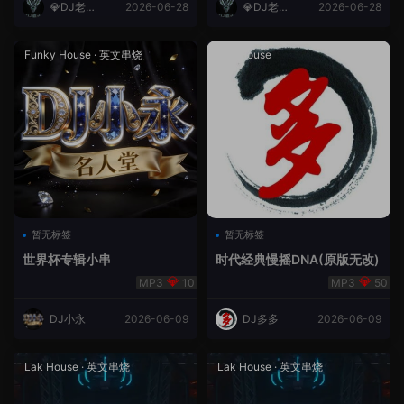
💎DJ老王
2026-06-28
💎DJ老王
2026-06-28
💎
💎
Funky House
·
英文串烧
成都House
暂无标签
暂无标签
世界杯专辑小串
时代经典慢摇DNA(原版无改)
10
50
DJ小永
2026-06-09
DJ多多
2026-06-09
Lak House
·
英文串烧
Lak House
·
英文串烧