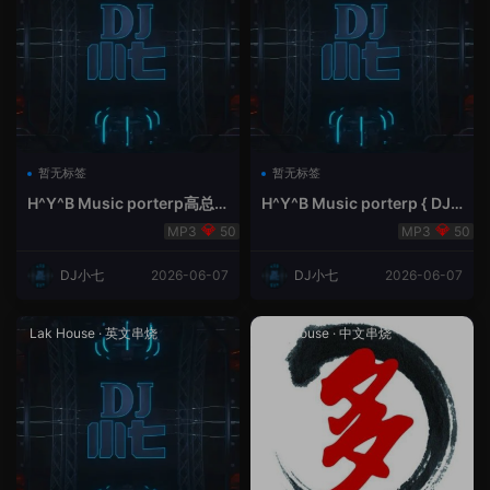
暂无标签
暂无标签
H^Y^B Music porterp高总
H^Y^B Music porterp { DJ
聆听 全英文Vina Lak House
小七&高总夜空中的风铃}
50
50
新弹鱼尾纹
DJ小七
2026-06-07
DJ小七
2026-06-07
Lak House
·
英文串烧
Lak House
·
中文串烧