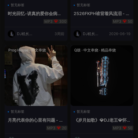
暂无标签
暂无标签
时光回忆-讲真的爱你会病变
2526FKPH谁背着风流泪 - D
DJ机长✈️云翔
J机长✈️云翔🌈
300
50
DJ机长云
3周前
DJ机长云
2026-06-19
翔
翔
Prog House
·
中文串烧
Q鼓
·
中文串烧
·
精品串烧
暂无标签
暂无标签
月亮代表你的心里有问题 - 小
《岁月如歌》💎DJ老王💎怀
明同学remix
旧Q鼓中文
20
50