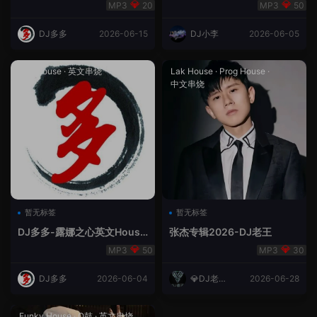
合（DJ多多DJ尾巴）
Rmix
20
50
DJ多多
2026-06-15
DJ小李
2026-06-05
Lak House
·
英文串烧
Lak House
·
Prog House
·
中文串烧
暂无标签
暂无标签
DJ多多-露娜之心英文House
张杰专辑2026-DJ老王
Lak
50
30
DJ多多
2026-06-04
💎DJ老王
2026-06-28
💎
Funky House
·
Q鼓
·
英文串烧