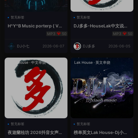
暂无标签
暂无标签
H^Y^B Music porterp { V总
DJ多多-HouseLak中文说唱
快乐星球之旅英文}
巅峰对决
50
50
DJ小七
2026-06-07
DJ多多
2026-06-05
Prog House
·
中文串烧
Lak House
·
英文串烧
暂无标签
暂无标签
夜遊蘭桂坊 2026抖音女声整
榜单英文Lak House-Dj小李