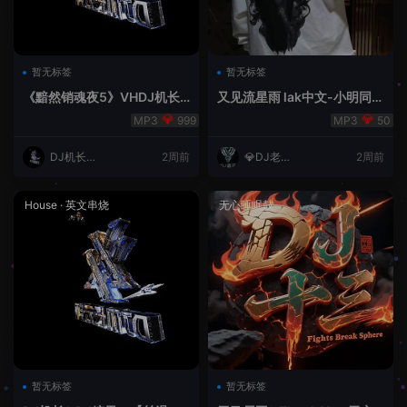
暂无标签
暂无标签
《黯然销魂夜5》VHDJ机长
又见流星雨 lak中文-小明同学
✈️DJ糖果🍬
remix
999
50
DJ机长云
2周前
💎DJ老王
2周前
翔
💎
House
·
英文串烧
无心睡眠鼓
暂无标签
暂无标签