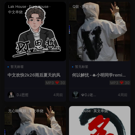
Lak House
·
Prog House
·
Q鼓
·
英文串烧
中文串烧
暂无标签
暂无标签
中文欢快2k26雨后夏天的风
何以解忧 -🔥小明同学remix
🔥
30
30
DJ思哲
4周前
💎DJ老王
4周前
💎
无心睡眠鼓
·
英文串烧
Lak House
·
英文串烧