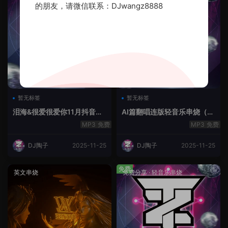
的朋友，请微信联系：DJwangz8888
暂无标签
暂无标签
泪海&很爱很爱你11月抖音串
AI篇翻唱连版轻音乐串烧（治
烧.2025.Mix
愈系）
免费
免费
DJ陶子
2025-11-25
DJ陶子
2025-11-25
免费
英文串烧
免费分享
·
轻音乐串烧