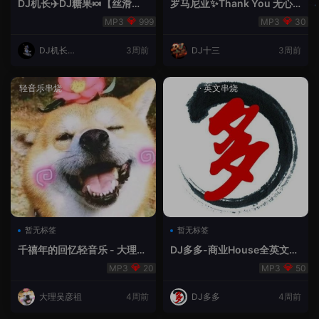
DJ机长✈️DJ糖果🍬【丝滑之
罗马尼亚✨Thank You 无心
夜5】House摇摆节奏✈️纯净
睡眠🥁 - 十三Remix
999
30
版🍬
DJ机长云
3周前
DJ十三
3周前
翔
轻音乐串烧
House
·
英文串烧
暂无标签
暂无标签
千禧年的回忆轻音乐 - 大理吴
DJ多多-商业House全英文经
彦祖
典无改版本
20
50
大理吴彦祖
4周前
DJ多多
4周前