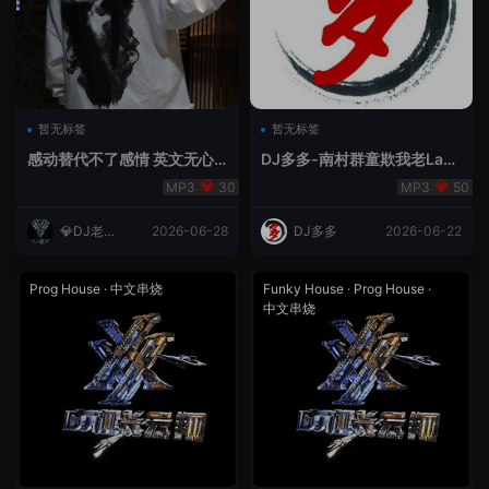
暂无标签
暂无标签
感动替代不了感情 英文无心
DJ多多-南村群童欺我老Lak
睡眠睡-小明同学remix
House全英文
30
50
💎DJ老王
2026-06-28
DJ多多
2026-06-22
💎
Prog House
·
中文串烧
Funky House
·
Prog House
·
中文串烧