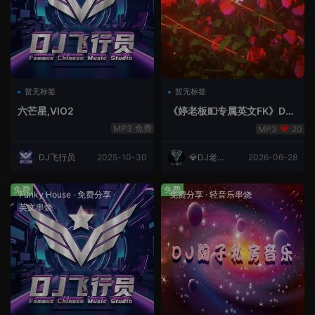
暂无标签
暂无标签
六芒星,VIO2
《婷老板💵专属英文FK》DJ
老王
免费
20
DJ飞行员
2025-10-30
💎DJ老王
2026-06-28
💎
免费
免费
Funky House
·
免费分享
·
免费分享
·
轻音乐串烧
英文串烧