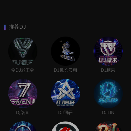
推荐DJ
💎DJ老王💎
DJ机长云翔
DJ糖果
Dj柒喜
DJ阿轩
DJLIN