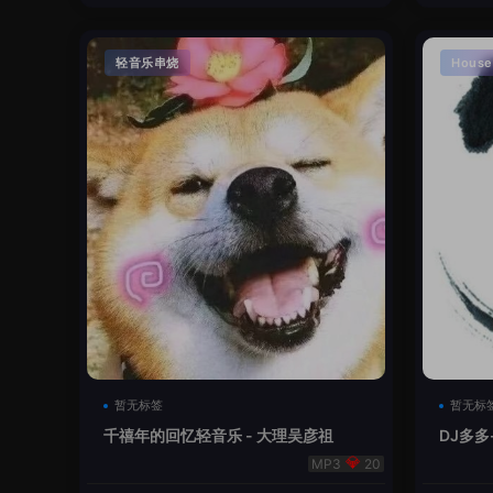
轻音乐串烧
House
暂无标签
暂无标
千禧年的回忆轻音乐 - 大理吴彦祖
DJ多多
本
20