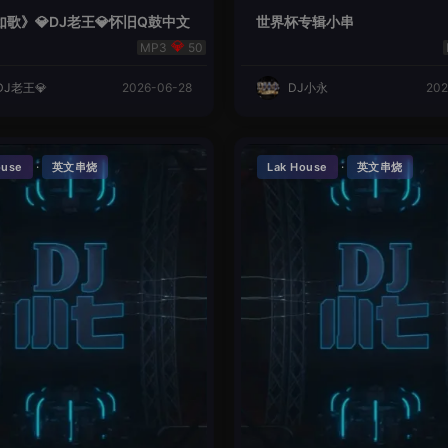
歌》💎DJ老王💎怀旧Q鼓中文
世界杯专辑小串
50
DJ老王💎
2026-06-28
DJ小永
202
·
·
ouse
英文串烧
Lak House
英文串烧