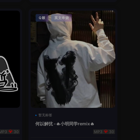
·
Q鼓
英文串烧
暂无标签
何以解忧 -🔥小明同学remix🔥
30
30