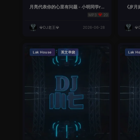
月亮代表你的心里有问题 - 小明同学re
《岁月如
mix
20
💎DJ老王💎
2026-06-28
💎
·
Lak House
英文串烧
Lak H