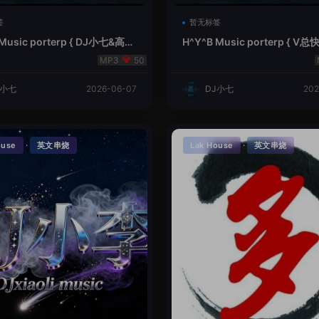
签
暂无标签
 Music porterp { DJ小七&高总
H^Y^B Music porterp { 
的风铃}
之旅英文}
50
J小七
2026-06-07
DJ小七
202
·
·
ouse
英文串烧
Lak House
英文串烧