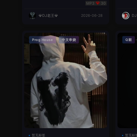
明同学remix
英文
30
💎DJ老王💎
2026-06-28
D
·
Prog House
中文串烧
Q鼓
暂无标签
暂无标