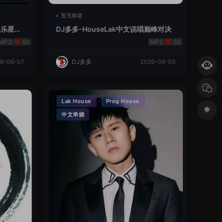
暂无标签
V总快乐星球
DJ多多-HouseLak中文说唱巅峰对决
50
50
6-06-07
DJ多多
2026-06-05
·
·
Lak House
Prog House
中文串烧