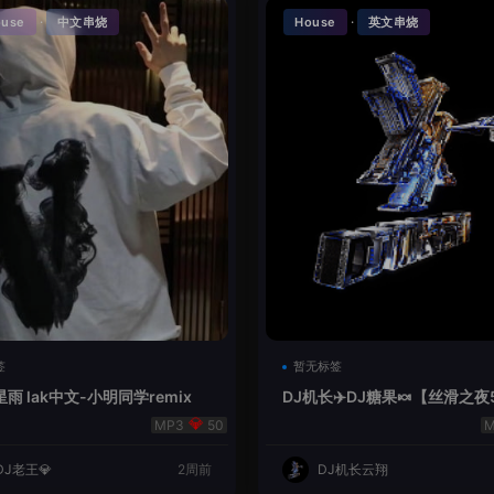
·
·
ouse
中文串烧
House
英文串烧
签
暂无标签
雨 lak中文-小明同学remix
DJ机长✈️DJ糖果🍬【丝滑之夜
se摇摆节奏✈️纯净版🍬
50
DJ老王💎
2周前
DJ机长云翔