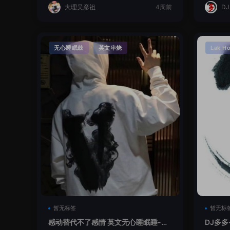
大理吴彦祖
4周前
D
·
无心睡眠鼓
英文串烧
Lak H
暂无标签
暂无标
感动替代不了感情 英文无心睡眠睡-小
DJ多多