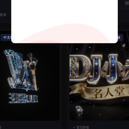
云翔
50
J多多
2026-06-22
DJ机长云翔
·
·
·
中文串烧
精品串烧
Funky House
英文串烧
签
暂无标签