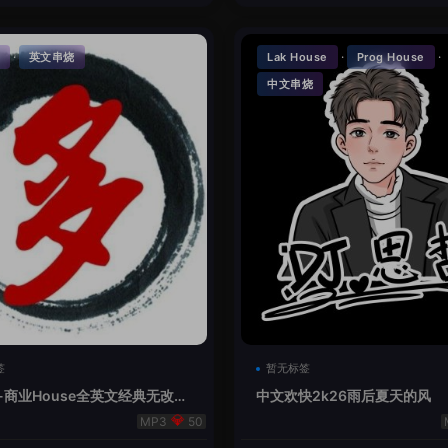
·
·
·
英文串烧
Lak House
Prog House
中文串烧
签
暂无标签
-商业House全英文经典无改版
中文欢快2k26雨后夏天的风
50