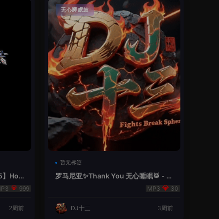
无心睡眠鼓
暂无标签
5】Hou
罗马尼亚✨Thank You 无心睡眠🥁 - 十
三Remix
999
30
2周前
DJ十三
3周前