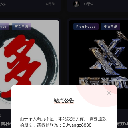
J多多
4周前
DJ思哲
·
·
ouse
英文串烧
Prog House
中文串烧
站点公告
签
暂无标签
由于个人精力不足，本站决定关停。 需要退款
-南村群童欺我老LakHouse全
时光回忆-讲真的爱你会病变DJ
的朋友，请微信联系：DJwangz8888