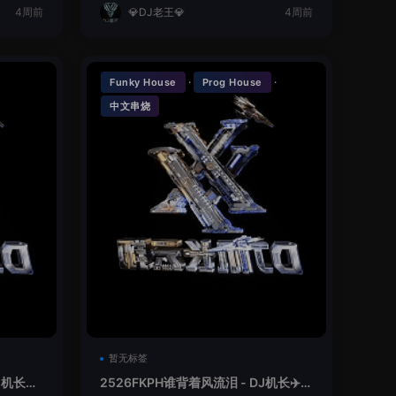
4周前
💎DJ老王💎
4周前
·
·
Funky House
Prog House
中文串烧
暂无标签
机长✈️
2526FKPH谁背着风流泪 - DJ机长✈️云