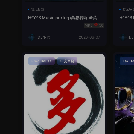
暂无标签
暂无标
H^Y^B Music porterp高总聆听 全英
H^Y^B
文Vina Lak House新弹鱼尾纹
夜空中
50
DJ小七
2026-06-07
D
·
Prog House
中文串烧
Lak H