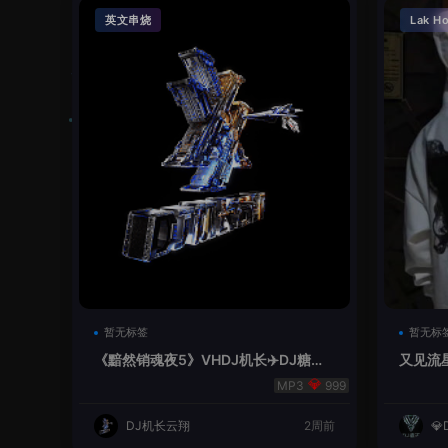
英文串烧
Lak H
暂无标签
暂无标
《黯然销魂夜5》VHDJ机长✈️DJ糖果
又见流星
🍬
999
DJ机长云翔
2周前
💎