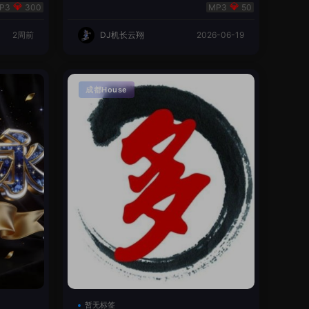
翔🌈
300
50
2周前
DJ机长云翔
2026-06-19
成都House
暂无标签